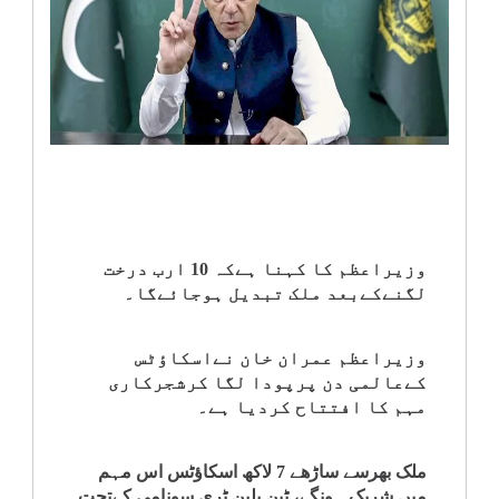
انٹرٹینمنٹ
صحت
قومی
خبریں
کھیل
وزیراعظم کا کہنا ہےکہ 10 ارب درخت
لگنےکےبعد ملک تبدیل ہوجائےگا۔
‎کرائم
وزیراعظم عمران خان نےاسکاؤٹس
ویڈیوز
کےعالمی دن پرپودا لگا کرشجرکاری
مہم کا افتتاح کردیا ہے۔
سیاست
ملک بھرسے ساڑھے 7 لاکھ اسکاؤٹس اس مہم
قومی
میں شریک ہونگے، ٹین بلین ٹری سونامی کےتحت