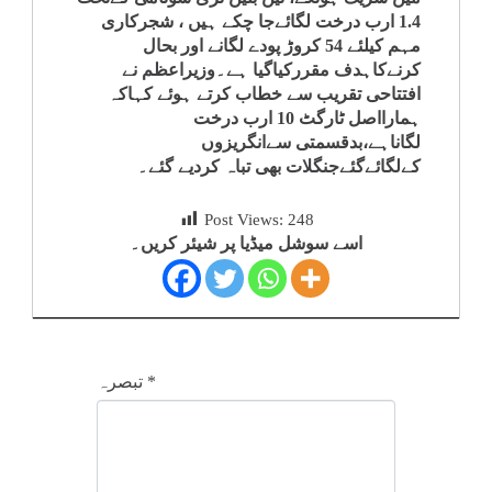
1.4 ارب درخت لگائےجا چکے ہیں ، شجرکاری
کلام
مہم کیلئے 54 کروڑ پودے لگانے اور بحال
کرنےکاہدف مقررکیاگیا ہے۔وزیراعظم نے
سپلیمنٹس
افتتاحی تقریب سے خطاب کرتے ہوئے کہاکہ
ہمارااصل ٹارگٹ 10 ارب درخت
لگاناہے،بدقسمتی سےانگریزوں
کےلگائےگئےجنگلات بھی تباہ کردیے گئے۔
Post Views:
248
اسے سوشل میڈیا پر شیئر کریں۔
*
تبصرہ