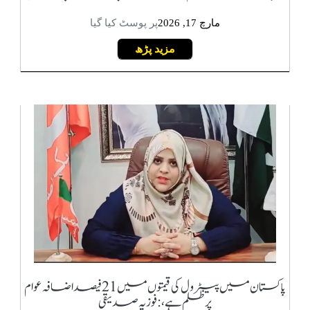
مارچ 17, 2026
پر پوسٹ کیا گیا
مزید پڑھ
پاکستان میں پیٹرول کی قیمتوں میں 21 فیصد اضافہ عوام
پر ظلم ہے،: فوزیہ صدیقی