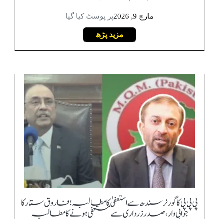
مارچ 9, 2026
پر پوسٹ کیا گیا
مزید پڑھ
پی پی پی کا گورنر سندھ سے استعفیٰ کا مطالبہ؛ فاروق ستار کا
جوابی وار، صدر زرداری سے مستعفی ہونے کا مطالبہ