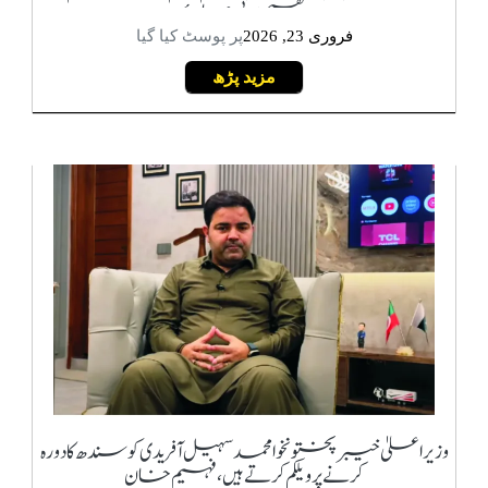
تقسیم ہوتی جائے
فروری 23, 2026
پر پوسٹ کیا گیا
مزید پڑھ
وزیراعلیٰ خیبرپختونخوا محمد سہیل آفریدی کو سندھ کا دورہ
کرنے پر ویلکم کرتے ہیں، فہیم خان