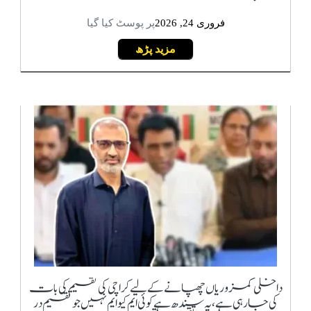
فروری 24, 2026
پر پوسٹ کیا گیا
مزید پڑھ
داخلی کمزوریاں چھپانے کے لیے کراچی کی تقسیم کی بات
کی جا رہی ہے، یہ سندھ ہے کوئی ایم کیو ایم نہیں جو تقسیم در