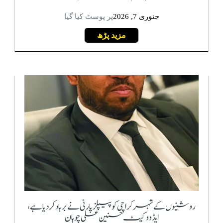
جنوری 7, 2026
پر پوسٹ کیا گیا
مزید پڑھ
روشنیوں کے شہر کراچی کو پیپلزپارٹی نے برباد کر دیا ہے،
ایڈووکیٹ حسنین علی چوہان