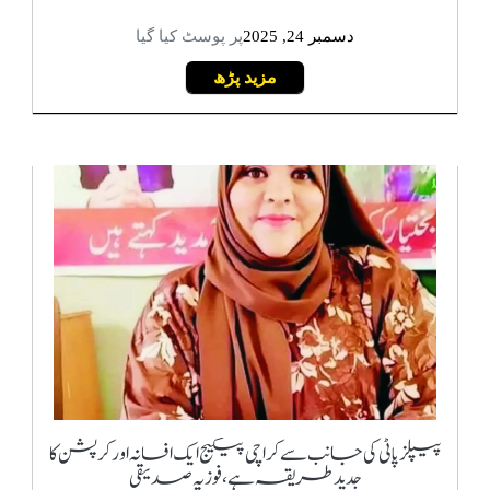
دسمبر 24, 2025
پر پوسٹ کیا گیا
مزید پڑھ
پیپلزپاٹی کی جانب سے کراچی پیکیج ایک افسانہ اور کرپشن کا
جدید طریقہ ہے، فوزیہ صدیقی