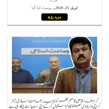
ردعمل
کلام
اپریل 25, 2026
پر پوسٹ کیا گیا
مزید پڑھ
سپلیمنٹس
کرم اللہ وقاصی کا منعم ظفر کو جواب: جماعت اسلامی میئر
کراچی اور بلاول بھٹو کا نام استعمال کر کے اپنی سیاست چمکا رہی ہے