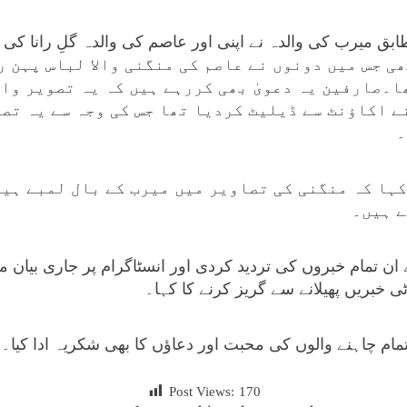
ی جس میں دونوں نے عاصم کی منگنی والا لباس پہن ر
ا۔صارفین یہ دعویٰ بھی کررہے ہیں کہ یہ تصویر وا
ے اکاؤنٹ سے ڈیلیٹ کردیا تھا جس کی وجہ سے یہ تصو
۔
ہا کہ منگنی کی تصاویر میں میرب کے بال لمبے ہیں 
ے ہیں۔
ن تمام خبروں کی تردید کردی اور انسٹاگرام پر جاری بیان 
ی خبریں پھیلانے سے گریز کرنے کا کہا۔
مام چاہنے والوں کی محبت اور دعاؤں کا بھی شکریہ ادا کیا۔
Post Views:
170