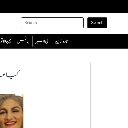
Search
تازہ ترین
ای پیپر
بزنس
بین الا
کیا عا