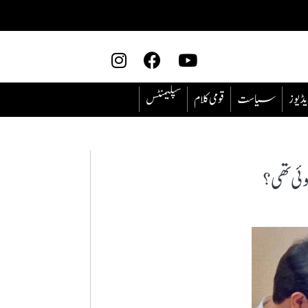
یڈیوز
سیاست
قومی کلام
سپلیمنٹس
 تھی؟