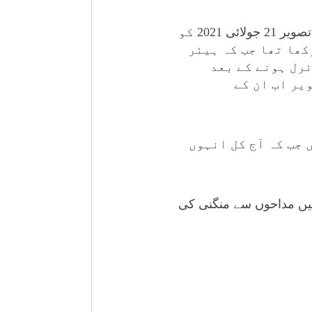
سوشل میڈیا صارفین کے مطابق میرب کی والدہ نے اپنی اور عاصم کی والدہ گلِ رانا کی تصویر 21 جولائی 2021 کو
کھا تھا جب کہ ہیئر
ئرل ہونے کے بعد
یر اب ان کے
جب کہ آج کل انہوں
میں مداحوں سے منگنی کی