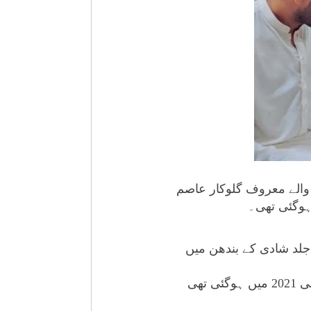
 والے معروف گلوکار عاصم
ہوگئی تھی۔
لد شادی کے بندھن میں
منگنی کے اعلان کے بعد انسٹاگرام کے کچھ پیجز نے یہ دعویٰ کیا ہے کہ ان کی منگنی جولائی 2021 میں ہوگئی تھی