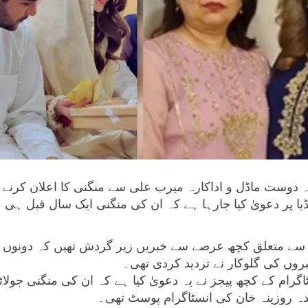
نہ دوست ماڈل و اداکارہ میرب علی سے منگنی کا اعلان کرنے
 پر دعویٰ کیا جارہا ہے کہ ان کی منگنی ایک سال قبل ہی 
سے متعلق کچھ عرصے سے خبریں زیر گردش تھیں کہ دونوں ج
روں کی گلوکار نے تردید کردی تھی۔
 روزینہ خان کی انسٹاگرام پوسٹ تھی۔