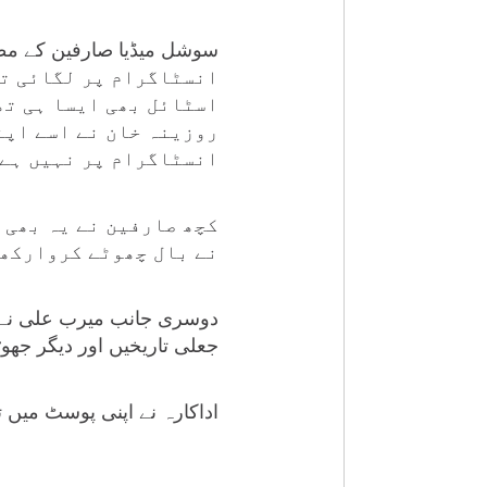
انسٹاگرام پر لگائی تھ
اسٹائل بھی ایسا ہی تھ
روزینہ خان نے اسے اپن
انسٹاگرام پر نہیں ہے
کچھ صارفین نے یہ بھی ک
نے بال چھوٹے کروارکھ
دوسری جانب میرب علی نے ا
جعلی تاریخیں اور دیگر جھوٹ
اداکارہ نے اپنی پوسٹ میں ت