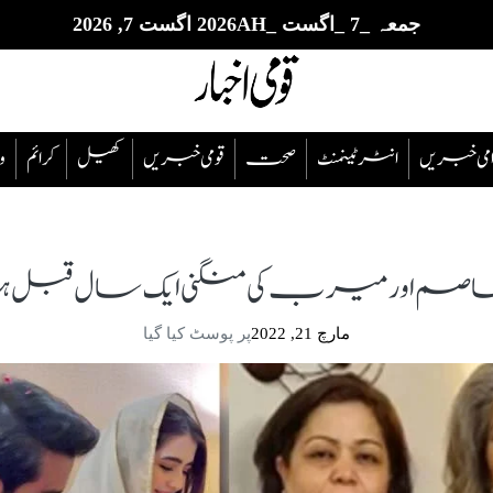
جمعہ _7 _اگست _2026AH اگست 7, 2026
قوامی خبریں
انٹرٹینمنٹ
صحت
قومی خبریں
کھیل
‎کرائم
و
صم اور میرب کی منگنی ایک سال قبل ہوئی
مارچ 21, 2022
پر پوسٹ کیا گیا