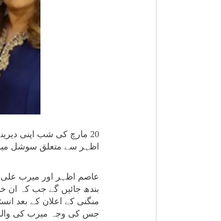
20 مارچ کی شب اپنی دیری
اظہر سے متعلق سوشل میڈیا
عاصم اظہر اور میرب علی 
بندھ جائیں گے جب کہ ان خب
جس کی وجہ میرب کی والدہ