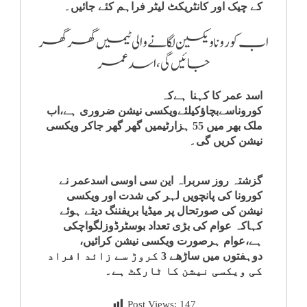
کے چیک اور کانٹریکٹ لیٹر فراہم کئے جائیں۔
اب کورونا ویکسین لگانے والی ٹیمیں گھر گھر
جائیں گی، اسد عمر
اسد عمر کا کہنا ہےکہ
کوروناسےبچاؤکیلئےویکسی نیشن ضروری ہے،اب
ملک بھر میں 55 ہزارٹیمیں گھر گھر جاکر ویکسی
نیشن کریں گی۔
گزشتہ روز سربراہ این سی اوسی اسدعمر نے
کورونا کی پانچویں لہر کی شدت اور ویکسی
نیشن کی صورتحال پر میڈیا بریفننگ دیتے ہوئے
کہاکہ عوام کی بڑی تعداد بوسٹرڈوزلگواچکی
ہے،عوام ہرصورت ویکسی نیشن کرائیں،
دوہفتوں میں ساڑھے 3 کروڑ سے زائد افراد
کی ویکسی نیشن کا ٹارگٹ ہے۔
Post Views:
147