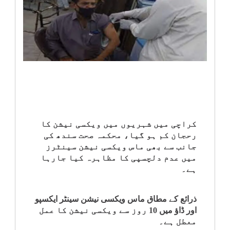
انٹرٹینمنٹ
صحت
قومی
خبریں
کھیل
کراچی میں شہریوں میں ویکسی نیشن کا
رحجان کم ہو گیا، محکمہ صحت سندھ کی
‎کرائم
جانب سے بھی ماس ویکسی نیشن سینٹرز
میں عدم دلچسپی کا مظاہرہ کیا جارہا
ہے۔
ویڈیوز
سیاست
ذرائع کے مطاق ماس ویکسی نیشن سینٹر ایکسپو
اور ڈاؤ میں 10 روز سے ویکسی نیشن کا عمل
معطل ہے۔
قومی