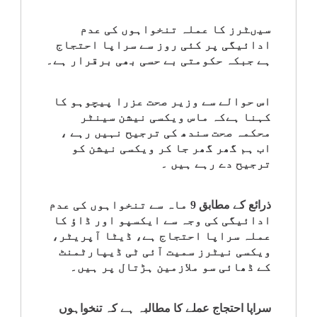
کلام
سیںٹرز کا عملہ تنخواہوں کی عدم
ادائیگی پر کئی روز سے سراپا احتجاج
سپلیمنٹس
ہے جبکہ حکومتی بے حسی بھی برقرار ہے۔
اس حوالے سے وزیر صحت عزرا پیچوہو کا
کہنا ہےکہ ماس ویکسی نیشن سینٹر
محکمہ صحت سندھ کی ترجیح نہیں رہے ،
اب ہم گھر گھر جا کر ویکسی نیشن کو
ترجیح دے رہے ہیں ۔
ذرائع کے مطابق 9 ماہ سے تنخواہوں کی عدم
ادائیگی کی وجہ سے ایکسپو اور ڈاؤ کا
عملہ سراپا احتجاج ہے، ڈیٹا آپریٹر،
ویکسی نیٹرز سمیت آئی ٹی ڈیپارٹمنٹ
کے ڈھائی سو ملازمین ہڑتال پر ہیں۔
سراپا احتجاج عملے کا مطالبہ ہے کہ تنخواہوں