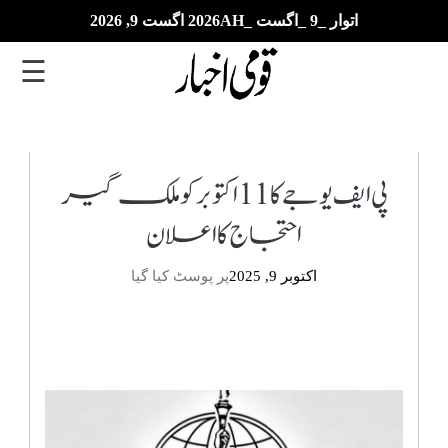
اتوار _9 _اگست _2026AH اگست 9, 2026
☰
تازہ
ترین
پی ایف یو جے کا 11 اکتوبر کو ملک گیر
احتجاج کا اعلان
ای
پیپر
اکتوبر 9, 2025
پر پوسٹ کیا گیا
بزنس
بین
الاقوامی
خبریں