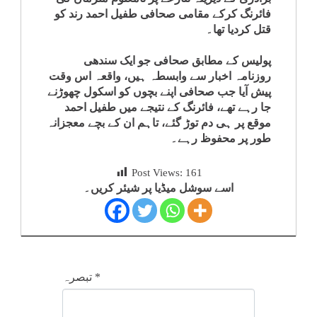
فائرنگ کرکے مقامی صحافی طفیل احمد رند کو
قتل کردیا تھا۔
پولیس کے مطابق صحافی جو ایک سندھی
روزنامہ اخبار سے وابسطہ ہیں، واقعہ اس وقت
پیش آیا جب صحافی اپنے بچوں کو اسکول چھوڑنے
جا رہے تھے، فائرنگ کے نتیجے میں طفیل احمد
موقع پر ہی دم توڑ گئے، تاہم ان کے بچے معجزانہ
طور پر محفوظ رہے۔
Post Views:
161
اسے سوشل میڈیا پر شیئر کریں۔
*
تبصرہ