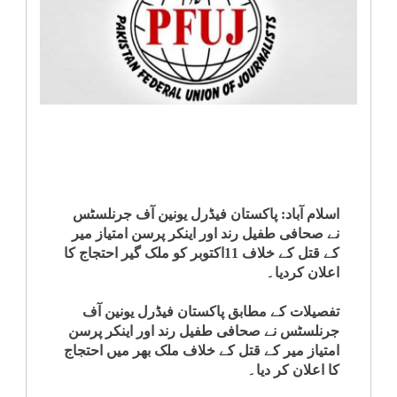
انٹرٹینمنٹ
صحت
قومی
خبریں
کھیل
اسلام آباد: پاکستان فیڈرل یونین آف جرنلسٹس
نے صحافی طفیل رند اور اینکر پرسن امتیاز میر
‎کرائم
کے قتل کے خلاف 11اکتوبر کو ملک گیر احتجاج کا
اعلان کردیا۔
ویڈیوز
تفصیلات کے مطابق پاکستان فیڈرل یونین آف
جرنلسٹس نے صحافی طفیل رند اور اینکر پرسن
سیاست
امتیاز میر کے قتل کے خلاف ملک بھر میں احتجاج
کا اعلان کر دیا۔
قومی