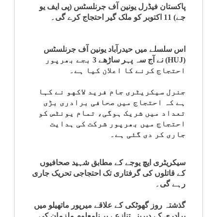
پاکستان فیڈرل یونین آف جرنلسٹس (پی ایف یو
کلام
جے) 11 اکتوبر کو ملک گیر احتجاج کرے گی۔
سپلیمنٹس
اس سلسلے میں حیدرآباد یونین آف جرنلسٹس
(HUJ) نے آج سہ پہر ساڑھے 3 بجے بھرپور
احتجاج کرنے کا اعلان کیا ہے۔
جنرل سیکریٹری جام فرید لاکهو نے کہا
ہے کہ احتجاج میں صحافی برادری بڑی
تعداد میں شریک ہوگی، تمام یونٹس کو
احتجاج میں بھرپور شرکت کی ہدایت
جاری کر دی گئی ہے۔
سیکریٹری ایچ یوجے کے مطابق شہید صحافیوں
کے قاتلوں کی گرفتاری تک احتجاجی تحریک جاری
رہے گی۔
گذشتہ روز گھوٹکی کے علاقے میرپور ماتھیلو میں
برادری کے دیرینہ تنازعے پر نامعلوم ملزمان کی