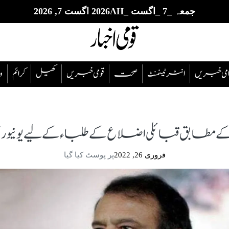
جمعہ _7 _اگست _2026AH اگست 7, 2026
قوامی خبریں
انٹرٹینمنٹ
صحت
قومی خبریں
کھیل
‎کرائم
و
 مطابق قبائلی اضلاع کے طلباء کے لیے یونیورس
فروری 26, 2022
پر پوسٹ کیا گیا