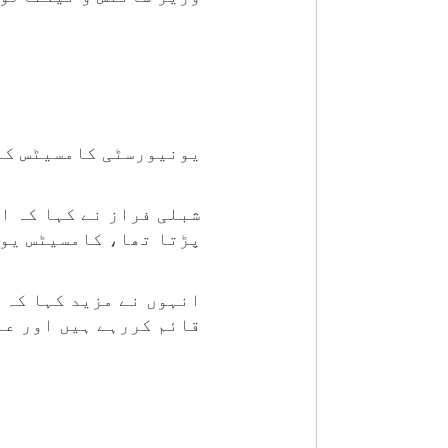
یونیورسٹی کامسیٹس کا
شبلی فراز نے کہا کہ اس
پڑتا تھا، کامسیٹس یون
انہوں نے مزید کہا کہ 
قائم کررہے ہیں اور عن