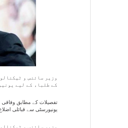
وزیر سائنس و ٹیکنالوج
کے طلباء کے لیے یونیو
تفصیلات کے مطابق وفاقی ح
یونیورسٹی سے قبائلی اضلا
وزیر سائنس و ٹیکنالوج