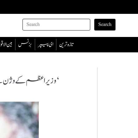
Search
تازہ ترین
ای پیپر
بزنس
بین الا
‘وزیراعظم کے وژن کے