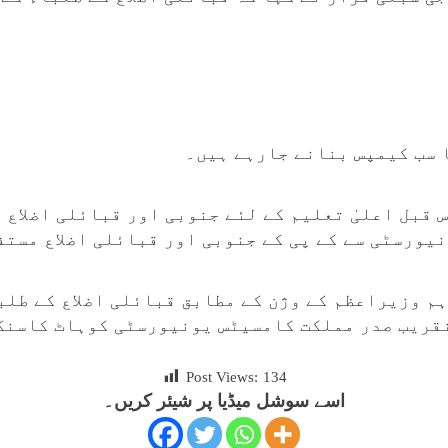
 سب کیمپس بنانے جارہے ہیں۔
 قبل اعلیٰ تعلیم کے لئے جنوبی اور قبائلی اضلاع 
یورسٹی سے کے پی کے جنوبی اور قبائلی اضلاع مستف
ہم وزیراعظم کے وژن کے مطابق قبائلی اضلاع کے طل
قریب صدر مملکت کامسیٹس یونیورسٹی کوہاٹ کاسنگ 
Post Views:
134
اسے سوشل میڈیا پر شیئر کریں۔