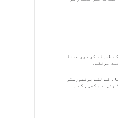
کے طلباء کو دور جانا
ید ہونگے۔
باء کے لئے یونیورسٹی
بنیاد رکھیں گے ۔