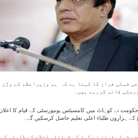
ی شبلی فراز کا کہنا ہے کہ ہم وزیراعظم کے وژن ک
رسٹی قائم کررہے ہیں۔
کومت نے کوہاٹ میں کامسیٹس یونیورسٹی کے قیام کا اعلان
ع کے ہزاروں طلباء اعلی تعلیم حاصل کرسکیں گے۔
ی شبلی فراز نے کہا کہ قبائلی اضلاع کے طلباء کے 