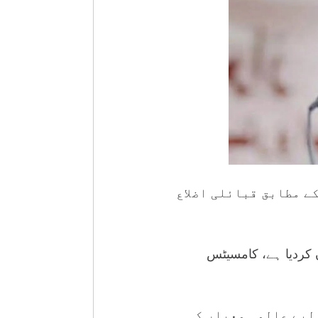
ے مطابق قبائلی اضلاع
 کردیا ہے، کامسیٹس
لیے عالمی معیار کی