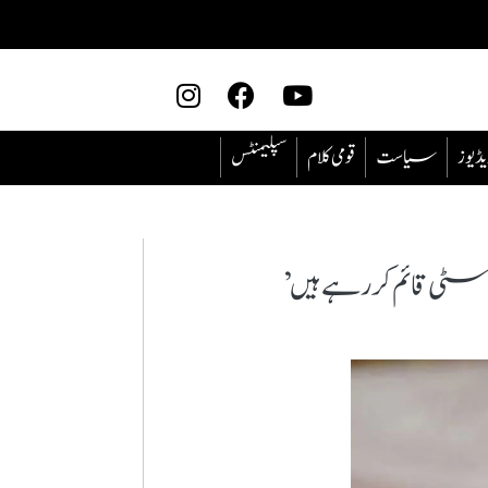
یڈیوز
سیاست
قومی کلام
سپلیمنٹس
ٹی قائم کررہے ہیں’