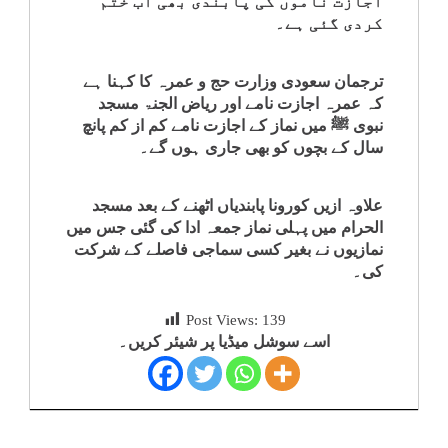
اجازت ناموں کی پابندی بھی اب ختم
کلام
کردی گئی ہے۔
سپلیمنٹس
ترجمان سعودی وزارت حج و عمرہ کا کہنا ہے
کہ عمرہ اجازت نامے اور ریاض الجنۃ مسجد
نبوی ﷺ میں نماز کے اجازت نامے کم از کم پانچ
سال کے بچوں کو بھی جاری ہوں گے۔
علاوہ ازیں کورونا پابندیاں اٹھنے کے بعد مسجد
الحرام میں پہلی نماز جمعہ ادا کی گئی جس میں
نمازیوں نے بغیر کسی سماجی فاصلے کے شرکت
کی۔
Post Views:
139
اسے سوشل میڈیا پر شیئر کریں۔