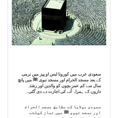
انٹرٹینمنٹ
صحت
قومی
خبریں
کھیل
‎کرائم
سعودی عرب میں کورونا ایس او پیز میں نرمی
کے بعد مسجد الحرام اور مسجد نبوی ﷺ میں پانچ
سال سے کم عمر بچوں کو والدین اور رشتہ
ویڈیوز
داروں کے ہمراہ آنے کی اجازت دے دی گئی۔
سیاست
سعودی میڈیا کے مطابق مسجد الحرام
اور مسجد نبوی ﷺ میں نماز کیلئے
قومی