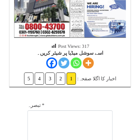
کلام
سپلیمنٹس
Post Views:
317
اسے سوشل میڈیا پر شیئر کریں۔
اخبار کا اگلا صفحہ:
1
2
3
4
5
*
تبصرہ