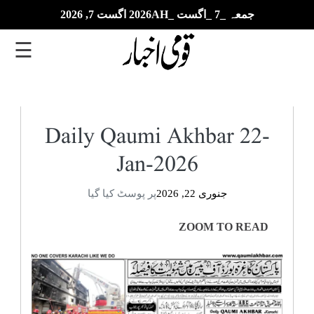
جمعہ _7 _اگست _2026AH اگست 7, 2026
☰
تازہ
ترین
Daily Qaumi Akhbar 22-
Jan-2026
ای
پیپر
جنوری 22, 2026
پر پوسٹ کیا گیا
بزنس
ZOOM TO READ
بین
الاقوامی
خبریں