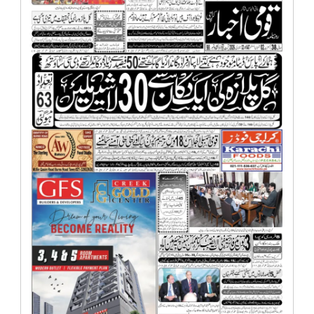
انٹرٹینمنٹ
صحت
قومی
خبریں
کھیل
‎کرائم
ویڈیوز
سیاست
قومی