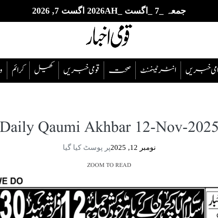
جمعہ _7 _اگست _2026AH اگست 7, 2026
قوامی خبریں
انٹرٹینمنٹ
صحت
قومی خبریں
کھیل
‎کرائم
و
Daily Qaumi Akhbar 12-Nov-202
نومبر 12, 2025
پر پوسٹ کیا گیا
ZOOM TO READ