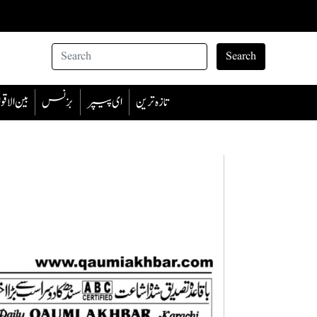
Search
تازہ ترین
ای پیپر
بزنس
بین الا
5