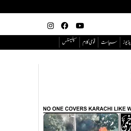
یڈیوز
سیاست
قومی کلام
سپلیمنٹس