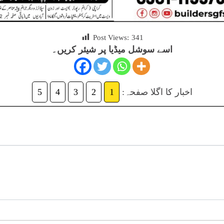
Post Views:
341
اسے سوشل میڈیا پر شیئر کریں۔
اخبار کا اگلا صفحہ:
1
2
3
4
5