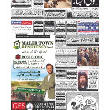
انٹرٹینمنٹ
صحت
قومی
خبریں
کھیل
‎کرائم
ویڈیوز
سیاست
قومی