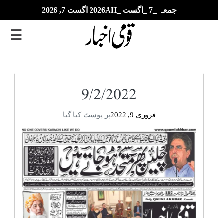
جمعہ _7 _اگست _2026AH اگست 7, 2026
☰
تازہ
ترین
9/2/2022
ای
فروری 9, 2022
پر پوسٹ کیا گیا
پیپر
بزنس
بین
الاقوامی
خبریں