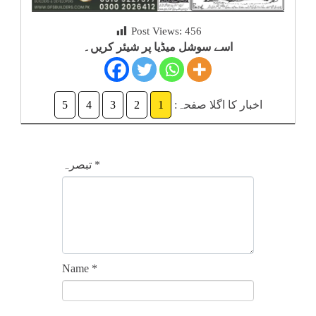
کلام
Post Views:
456
اسے سوشل میڈیا پر شیئر کریں۔
سپلیمنٹس
اخبار کا اگلا صفحہ:
1
2
3
4
5
*
تبصرہ
Name
*