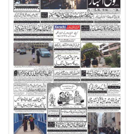
انٹرٹینمنٹ
صحت
قومی
خبریں
کھیل
‎کرائم
ویڈیوز
سیاست
قومی