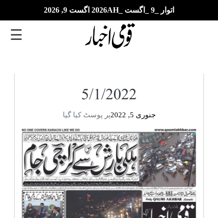
اتوار _9 _اگست _2026AH اگست 9, 2026
☰
تازہ
ترین
5/1/2022
ای
جنوری 5, 2022
پر پوسٹ کیا گیا
پیپر
بزنس
بین
الاقوامی
خبریں