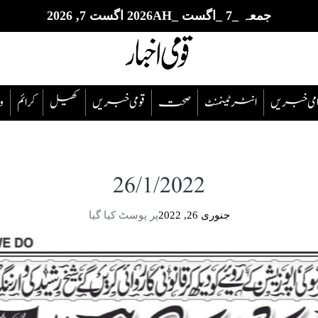
جمعہ _7 _اگست _2026AH اگست 7, 2026
قوامی خبریں
انٹرٹینمنٹ
صحت
قومی خبریں
کھیل
‎کرائم
و
26/1/2022
جنوری 26, 2022
پر پوسٹ کیا گیا