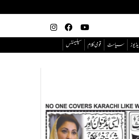
یڈیوز
سیاست
قومی کلام
سپلیمنٹس