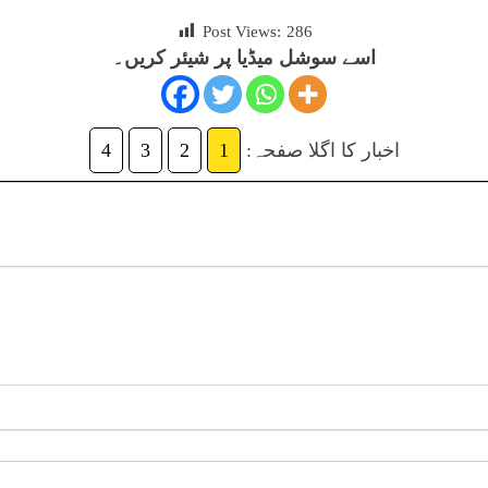
Post Views:
286
اسے سوشل میڈیا پر شیئر کریں۔
اخبار کا اگلا صفحہ:
1
2
3
4