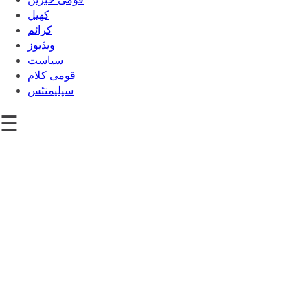
کھیل
‎کرائم
ویڈیوز
سیاست
قومی کلام
سپلیمنٹس
☰