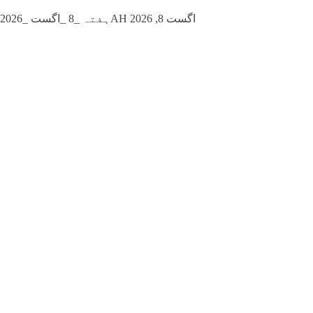
ہفتہ _8 _اگست _2026AH اگست 8, 2026