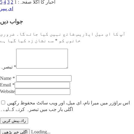
اخبار کا اگلا صفحہ:
1
2
3
4
5
ای پیپر
جواب دیں
آپ کا ای میل ایڈریس شائع نہیں کیا جائے گا۔
ضروری
خانوں کو
*
سے نشان زد کیا گیا ہے
*
تبصرہ
Name
*
Email
*
Website
اس براؤزر میں میرا نام، ای میل، اور ویب سائٹ محفوظ رکھیں
اگلی بار جب میں تبصرہ کرنے کےلیے۔
Loading...
اگلی خبر پڑھیں