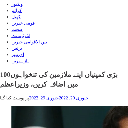
ویڈیوز
‎کرائم
کھیل
قومی خبریں
صحت
انٹرٹینمنٹ
بین الاقوامی خبریں
بزنس
ای پیپر
تازہ ترین
100بڑی کمپنیاں اپنے ملازمین کی تنخواہوں
میں اضافہ کریں، وزیراعظم
جنوری 29, 2022
جنوری 29, 2022
پر پوسٹ کیا گیا