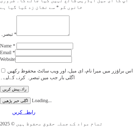
آپ کا ای میل ایڈریس شائع نہیں کیا جائے گا۔
ضروری
خانوں کو
*
سے نشان زد کیا گیا ہے
*
تبصرہ
Name
*
Email
*
Website
اس براؤزر میں میرا نام، ای میل، اور ویب سائٹ محفوظ رکھیں
اگلی بار جب میں تبصرہ کرنے کےلیے۔
Loading...
اگلی خبر پڑھیں
رابطہ کریں
تمام مواد کے جملہ حقوق محفوظ ہیں © 2025