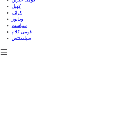
کھیل
‎کرائم
ویڈیوز
سیاست
قومی کلام
سپلیمنٹس
☰