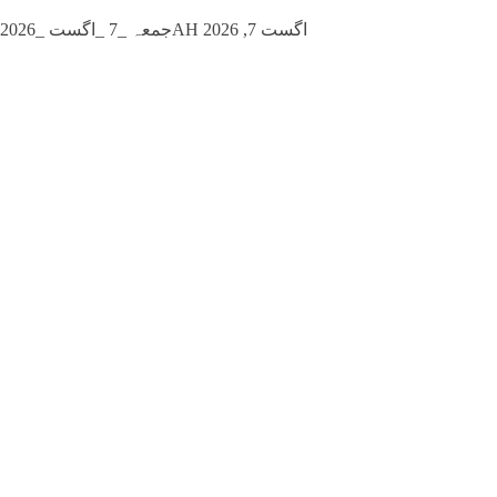
جمعہ _7 _اگست _2026AH اگست 7, 2026