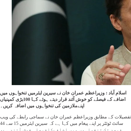
اسلام آباد : وزیراعظم عمران خان نے سیرین ایئرمیں تنخواہوں میں
اضافے کے فیصلے کو خوش آئند قرار دیتے ہوئے کہا 100بڑی کمپنیاں
اپنےملازمین کی تنخواہوں میں اضافہ کریں۔
تفصیلات کے مطابق وزیراعظم عمران خان نے سماجی رابطے کی ویب
سائٹ ٹوئٹر پر اپنے پیغام میں کہا ہے کہ سیرین ایئرمیں 15 سے 44
فیصد تک تنخواہوں میں اضافےکافیصلہ خوش آئند ہے،