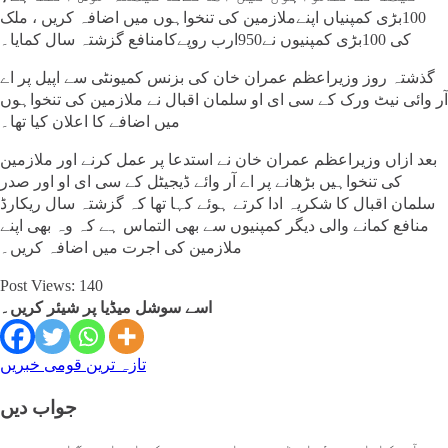
100بڑی کمپنیاں اپنےملازمین کی تنخواہوں میں اضافہ کریں ، ملک
کی 100بڑی کمپنیوں نے950ارب روپےکامنافع گزشتہ سال کمایا۔
گذشتہ روز وزیراعظم عمران خان کی بزنس کمیونٹی سے اپیل پر اے
آر وائی نیٹ ورک کے سی ای او سلمان اقبال نے ملازمین کی تنخواہوں
میں اضافے کا اعلان کیا تھا۔
بعد ازاں وزیراعظم عمران خان نے استدعا پر عمل کرنے اور ملازمین
کی تنخواہیں بڑھانے پر اے آر وائے ڈیجیٹل کے سی ای او اور صدر
سلمان اقبال کا شکریہ ادا کرتے ہوئے کہا تھا کہ گزشتہ سال ریکارڈ
منافع کمانے والی دیگر کمپنیوں سے بھی التماس ہے کہ وہ بھی اپنے
ملازمین کی اجرت میں اضافہ کریں۔
Post Views:
140
اسے سوشل میڈیا پر شیئر کریں۔
تازہ ترین
قومی خبریں
جواب دیں