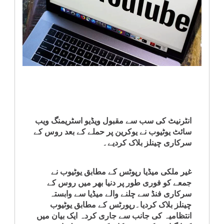
انٹرٹینمنٹ
صحت
قومی
خبریں
کھیل
انٹرنیٹ کی سب سے مقبول ویڈیو اسٹریمنگ ویب
سائٹ یوٹیوب نے یوکرین پر حملے کے بعد روس کے
‎کرائم
سرکاری چینلز بلاک کردیے۔
ویڈیوز
غیر ملکی میڈیا رپوٹس کے مطابق یوٹیوب نے
جمعے کو فوری طور پر دنیا بھر میں روس کے
سیاست
سرکاری فنڈ سے چلنے والے میڈیا سے وابستہ
چینلز بلاک کردیا۔رپورٹس کے مطابق یوٹیوب
انتظامیہ کی جانب سے جاری کردہ ایک بیان میں
قومی