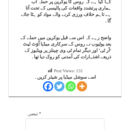
کہا گیا ہے کہ روس کا یوکرین پر حملہ اب
کلام
ہماری پرتشدد واقعات کی پالیسی کے تحت آتا
ہے تاہم خلاف ورزی کرنے والے مواد کو ہٹا جائے
گا۔
سپلیمنٹس
واضح رہے کہ اس سے قبل یوکرین میں حملے کے
بعد یوٹیوب نے روس کے سرکاری میڈیا آؤٹ لیٹ
‘آر ٹی’ اور دیگر تمام ٹی وی چینلز پر ویڈیوز کے
ذریعے اشتہارات کی آمدنی کو روک دیا تھا۔
Post Views:
131
اسے سوشل میڈیا پر شیئر کریں۔
*
تبصرہ