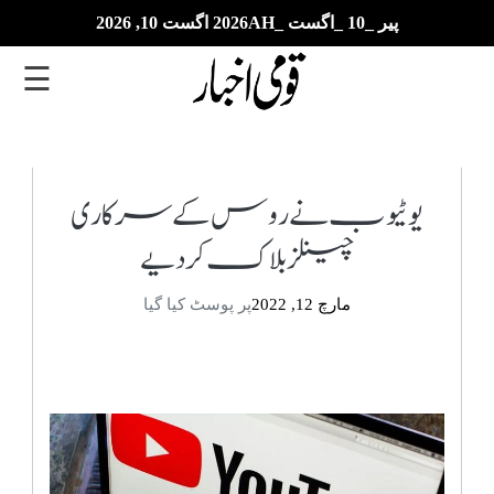
پیر _10 _اگست _2026AH اگست 10, 2026
☰
تازہ
ترین
یوٹیوب نے روس کے سرکاری
چینلز بلاک کردیے
ای
پیپر
مارچ 12, 2022
پر پوسٹ کیا گیا
بزنس
بین
الاقوامی
خبریں