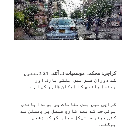
انٹرٹینمنٹ
صحت
قومی
خبریں
کھیل
کراچی: محکمہ موسمیات نے آئندہ 24 گھنٹوں
کے دوران شہر میں ہلکی بارش اور
‎کرائم
بوندا باندی کا امکان ظاہر کیا ہے۔
ویڈیوز
کراچی میں بعض مقامات پر بوندا باندی
ہوئی جس کے بعد شارع فیصل پر پھسلن سے
سیاست
کئی موٹر سائیکل سوار گر کر زخمی
ہوگئے۔
قومی