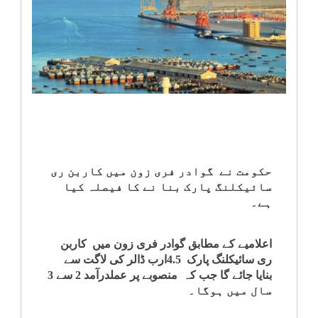
انٹرٹینمنٹ
صحت
قومی
خبریں
کھیل
حکومت نے گوادر فری زون میں کاربن ری
سائیکلنگ پارک بنا نے کا فیصلہ کیا
‎کرائم
ہے۔
ویڈیوز
اعلامیے کے مطابق گوادر فری زون میں کاربن
ری سائیکلنگ پارک 4.5ارب ڈالر کی لاگت سے
سیاست
بنایا جائے گا جب کہ منصوبے پر عملدرآمد 2 سے 3
سال میں ہوگا۔
قومی