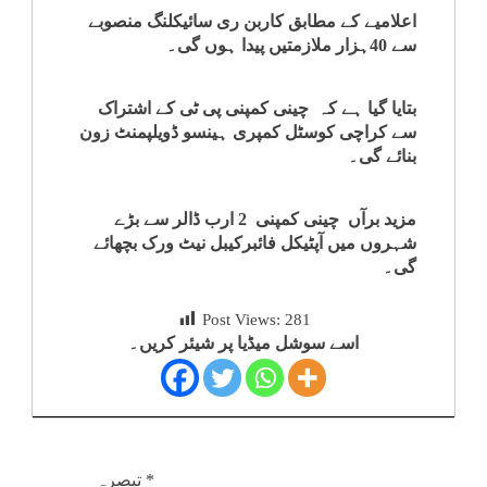
اعلامیے کے مطابق کاربن ری سائیکلنگ منصوبے
کلام
سے 40ہزار ملازمتیں پیدا ہوں گی۔
سپلیمنٹس
بتایا گیا ہے کہ چینی کمپنی پی ٹی کے اشتراک
سے کراچی کوسٹل کمپری ہینسو ڈویلپمنٹ زون
بنائے گی۔
مزید برآں چینی کمپنی 2 ارب ڈالر سے بڑے
شہروں میں آپٹیکل فائبرکیبل نیٹ ورک بچھائے
گی۔
Post Views:
281
اسے سوشل میڈیا پر شیئر کریں۔
*
تبصرہ