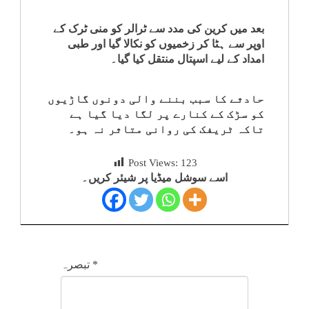
کلام
بعد میں کرین کی مدد سے ٹرالر کو منی ٹرک کے
اوپر سے ہٹا کر زخمیوں کو نکالا گیا اور طبی
سپلیمنٹس
امداد کے لیے اسپتال منتقل کیا گیا۔
حادثے کا سبب بننے والی دونوں گاڑیوں
کو سڑک کے کنارے پر لگا دیا گیا ہے
تاکہ ٹریفک کی روانی متاثر نہ ہو۔
Post Views:
123
اسے سوشل میڈیا پر شیئر کریں۔
*
تبصرہ