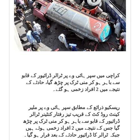
انٹرٹینمنٹ
صحت
قومی
خبریں
کھیل
کراچی میں سپر ہائی وے پر ٹرالر ڈرائیور کے قابو
سے باہر ہو کر منی ٹرک پر چڑھ گیا، حادثے کے
‎کرائم
نتیجے میں 2 افراد زخمی ہو گئے۔
ویڈیوز
ریسکیو ذرائع کے مطابق سپر ہائی وے پر ملیر
کینٹ روڈ کٹ کے قریب تیز رفتار کنٹینر ٹرالر
سیاست
ڈرائیور کے قابو سے باہر ہو کر منی ٹرک پر چڑھ
گیا جس کے نتیجے میں 2 افراد زخمی ہوئے ہیں
جبکہ ٹرالر کا ڈرائیور حادثے کے بعد فرار ہو گیا۔
قومی