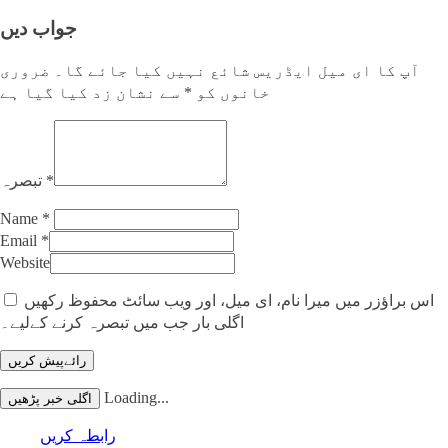
جواب دیں
آپ کا ای میل ایڈریس شائع نہیں کیا جائے گا۔
ضروری
خانوں کو
*
سے نشان زد کیا گیا ہے
*
تبصرہ
Name
*
Email
*
Website
اس براؤزر میں میرا نام، ای میل، اور ویب سائٹ محفوظ رکھیں
اگلی بار جب میں تبصرہ کرنے کےلیے۔
Loading...
اگلی خبر پڑھیں
رابطہ کریں