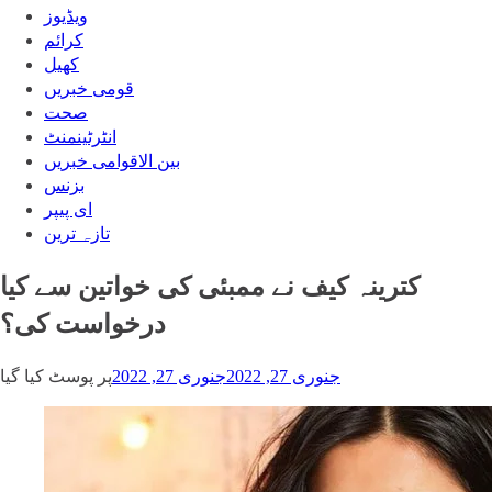
ویڈیوز
‎کرائم
کھیل
قومی خبریں
صحت
انٹرٹینمنٹ
بین الاقوامی خبریں
بزنس
ای پیپر
تازہ ترین
کترینہ کیف نے ممبئی کی خواتین سے کیا
درخواست کی؟
جنوری 27, 2022
جنوری 27, 2022
پر پوسٹ کیا گیا