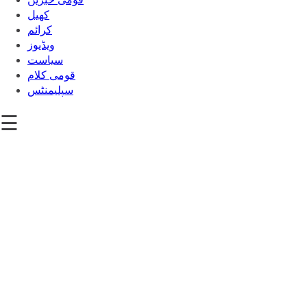
کھیل
‎کرائم
ویڈیوز
سیاست
قومی کلام
سپلیمنٹس
☰