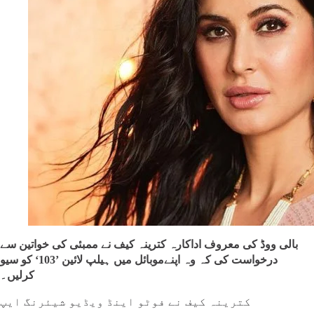
بالی ووڈ کی معروف اداکارہ کترینہ کیف نے ممبئی کی خواتین سے
درخواست کی کہ وہ اپنےموبائل میں ہیلپ لائین ’103‘ کو سیو
کرلیں۔
کترینہ کیف نے فوٹو اینڈ ویڈیو شیئرنگ ایپ