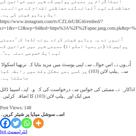
انسٹاگرام پر ممبئی پولیس کے شہر میں خواتین کی
حفاظت کے لیے اُٹھائے گئے حفاظتی اقدام کے حوالے سے
ایک ویڈیو شیئر کی ہے۔
https://www.instagram.com/tv/CZL6rUIlGi6/embed/?
cr=1&v=12&wp=94&rd=https%3A%2F%2Fapne.jang.com.pk&rp=
اُنہوں نے یہ ویڈیو شیئر کرتے ہوئے لکھا کہ’ممبئی
پولیس کا (نربھیا اسکواڈ) ممبئی شہر میں خواتین کے
لیے ایک خصوصی دستہ ہے‘۔
اُنہوں نے اس حوالے سے اپنی پوسٹ میں مزید بتایا کہ نربھیا اسکواڈ
سے ہیلپ لائن (103) پر کسی بھی مشکل وقت میں رابطہ کیا
جاسکتا ہے۔
اداکارہ نے ممبئی کی خواتین سے درخواست کی کہ وہ اپنے اسپیڈ ڈائل
میں ایک اور ہیلپ لائن (103) کا اضافہ کرلیں۔
Post Views:
148
اسے سوشل میڈیا پر شیئر کریں۔
انٹرٹینمنٹ
hot