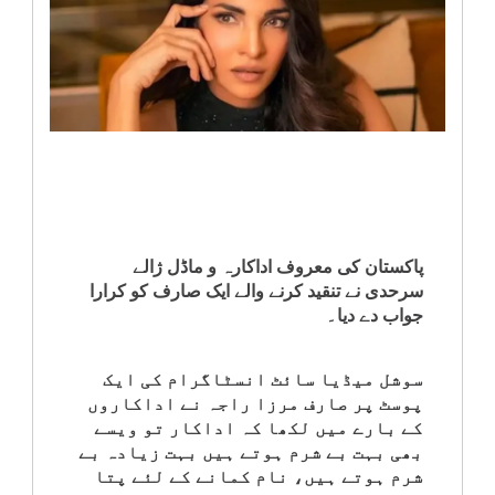
انٹرٹینمنٹ
صحت
قومی
خبریں
کھیل
پاکستان کی معروف اداکارہ و ماڈل ژالے
سرحدی نے تنقید کرنے والے ایک صارف کو کرارا
‎کرائم
جواب دے دیا۔
ویڈیوز
سوشل میڈیا سائٹ انسٹاگرام کی ایک
پوسٹ پر صارف مرزا راجہ نے اداکاروں
سیاست
کے بارے میں لکھا کہ اداکار تو ویسے
بھی بہت بے شرم ہوتے ہیں بہت زیادہ بے
شرم ہوتے ہیں، نام کمانے کے لئے پتا
قومی