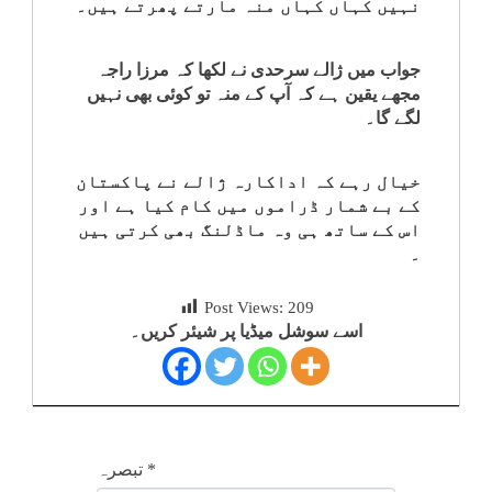
نہیں کہاں کہاں منہ مارتے پھرتے ہیں۔
کلام
جواب میں ژالے سرحدی نے لکھا کہ مرزا راجہ
سپلیمنٹس
مجھے یقین ہے کہ آپ کے منہ تو کوئی بھی نہیں
لگے گا۔
خیال رہے کہ اداکارہ ژالے نے پاکستان
کے بے شمار ڈراموں میں کام کیا ہے اور
اس کے ساتھ ہی وہ ماڈلنگ بھی کرتی ہیں
۔
Post Views:
209
اسے سوشل میڈیا پر شیئر کریں۔
*
تبصرہ