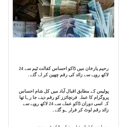
انٹرٹینمنٹ
صحت
قومی
خبریں
کھیل
رحیم یارخان میں ڈاکو احساس کفالت ٹیم سے 24
لاکھ روپے سے زائد کی رقم چھین کر لے گئے۔
‎کرائم
پولیس کے مطابق اقبال آباد میں کل شام احساس
ویڈیوز
پروگرام کا عملہ فرنچائزز کو رقم دینے جا رہا تھا
کہ اسی دوران ڈاکو عملے سے 24 لاکھ روپے سے
سیاست
زائد رقم لوٹ کر فرار ہو گئے۔
قومی
پولیس کا کہنا ہے کہ ڈکیتی میں