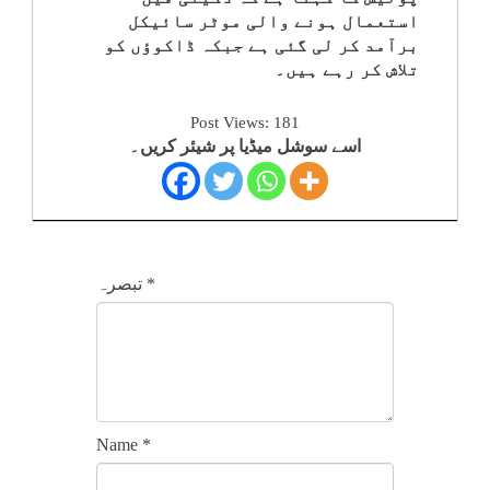
استعمال ہونے والی موٹر سائیکل
کلام
برآمد کر لی گئی ہے جبکہ ڈاکوؤں کو
تلاش کر رہے ہیں۔
سپلیمنٹس
Post Views:
181
اسے سوشل میڈیا پر شیئر کریں۔
*
تبصرہ
Name
*