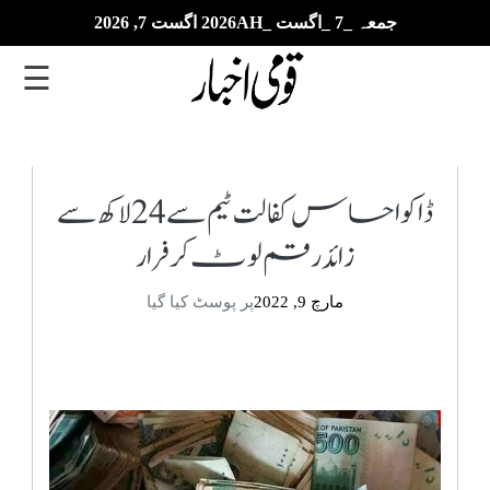
جمعہ _7 _اگست _2026AH اگست 7, 2026
☰
تازہ
ترین
ڈاکو احساس کفالت ٹیم سے 24 لاکھ سے
زائد رقم لوٹ کر فرار
ای
پیپر
مارچ 9, 2022
پر پوسٹ کیا گیا
بزنس
بین
الاقوامی
خبریں