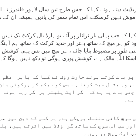
کریڈیٹ دیتے ہوئے کہا کہ جس طرح تین سال لاہور قلندرز نے ا
اموش نہیں کرسکتے، اس تمام سفر کی یادیں ہمیشہ ان کے 
ہا کہ جب پہلی بار ٹرائلز پر آئے تو ہارڈ بال کرکٹ تک نہی
، خود کو ہر میچ کے ساتھ بہتر اور جدید کرکٹ کے ساتھ ہم 
 طور پر مضبوط بنایا جائے ، ہر میچ میں بس یہی کوشش ہوت
 اسکا اللّٰہ مالک ہے، کوشش پوری ہوگی تو دکھ نہیں ہوگا ک
پر بات کرتے ہوئے حارث رؤف نے کہا کہ بابر اعظم 
، وہ مثال سیٹ کرتا ہے جس کو دیکھ کر ہرکوئی جان
چھی بات یہ ہے کہ اگر ایک پلیئر براکر رہا ہوتا ہ
ہے۔
 سوچ کافی مختلف ہوچکی ہے، ہر کسی کے ذہن میں صر
اور سب اس سوچ کے ساتھ گراؤنڈ میں اترتے ہیں، پل
ب ایک پیچ پر ہیں ۔