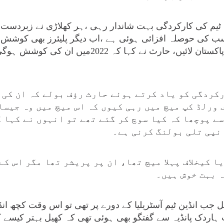
ے کہا کہ 2021ء میں ٹیم کی کارکردگی بہت شاندار رہی ،ہر کھلاڑی نے زبرد
 کی حوصلہ افزائی ہوئی ہے ،اب دیگر پلیئرز بھی کوشش ک
کریں اور ایوارڈز کو دوبارہ پاکستان لائیں، حارث نے
پنی کارکردگی کو یاد کرتے ہوئے حارث رؤف بولے کہ ان کی
 ورلڈ کپ میچ میں رہی کیوں کہ اس میچ میں وہ جیسا
ے پوچھا کہ کیا سوچ کر گئے تھے تو انہوں نے کہا ک
 نپی تلی بولنگ کرنی ہے۔
ا کیخلاف پہلا میچ تھا، ان پر پریشر تھا مگر اس ک
ہ بہت خوش ہیں۔
 جب انڈین ٹیم آسٹریلیا کے دورے پر تھی تو اس وقت کچھ انڈ
ہاردک پانڈیہ سے گفتگو بھی ہوئی تھی کہ کھیل بہتر کیسے کر