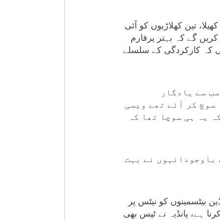
ست کھیلا، تین کھلاڑیوں کو آئی
ریں گے کہ بہتر پرفارم
 کہا کہ 2022میں ان کی کوشش ہوگی کہ کارکردگی کے سلسلے
 سب سے یادگار
 سوچ کر آئے تھے ویسی
ہ یہ ہی سوچا تھا کہ
ے باوجودانہوں نے بہت
ین بیٹسمینوں کو نیٹس پر
نا ہے، پانڈیہ نے ٹپس بھی