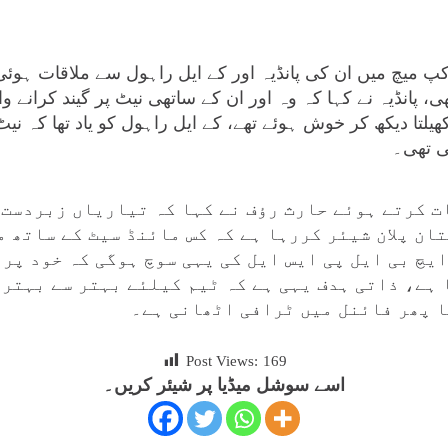
پ میچ میں ان کی پانڈیہ اور کے ایل راہول سے ملاقات ہوئی ،
ھی، پانڈیہ نے کہا کہ وہ اور ان کے ساتھی نیٹ پر گیند کرانے 
ھیلتا دیکھ کر خوش ہوئے تھے، کے ایل راہول کو یاد تھا کہ نیٹ 
ی تھی۔
ت کرتے ہوئے حارث رؤف نے کہا کہ تیاریاں زبردست 
ان پلان شیئر کررہا ہے کہ کس مائنڈ سیٹ کے ساتھ م
یچ بی ایل پی ایس ایل کی یہی سوچ ہوگی کہ خود پر
 ہے، ذاتی ہدف یہی ہے کہ ٹیم کیلئے بہتر سے بہتر 
 پھر فائنل میں ٹرافی اٹھانی ہے۔
Post Views:
169
اسے سوشل میڈیا پر شیئر کریں۔