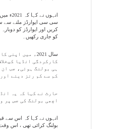
انہوں ن
سی سی ایوارڈز ملنے سے سب
کو جاری رکھیں۔
سال 2021ء میں ا
کارکردگی انڈیا کیخلاف
ہی بولنگ ہوئی، جب ان س
کم سے کم رنز دینے اور
حارث نے کہا کہ یہ انڈی
اچھی بولنگ کی جس پر و
انہوں نے کہا کہ اس سے قبل
بولنگ کرائی تھی ، اس وقت 