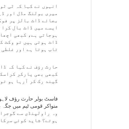
انہوں نے کہا کہ ٹی ٹو
میری بولنگ مڈل اور ڈی
بجائے ڈاٹ بالز پر فوک
ایسے میں ڈاٹ بال کران
ہوجاتی ہے، کبھی اچھا 
ڈاٹ ہوتی ہیں تو وکٹ ک
تاب ہوتا ہے اور غلطی 
حارث رؤف نے کہا کہ ڈا
کبھی بھی یارکر کراسکت
گیند رک کر آرہا ہو تو
فاسٹ بولر حارث رؤف لاہور ق
وہ راولپنڈی سے گوجران
ہوتے؟ شاید کوئی سرکار