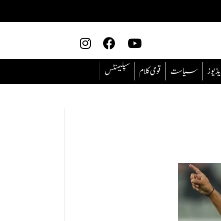
یڈیوز
سیاست
قومی کلام
سپلیمنٹس