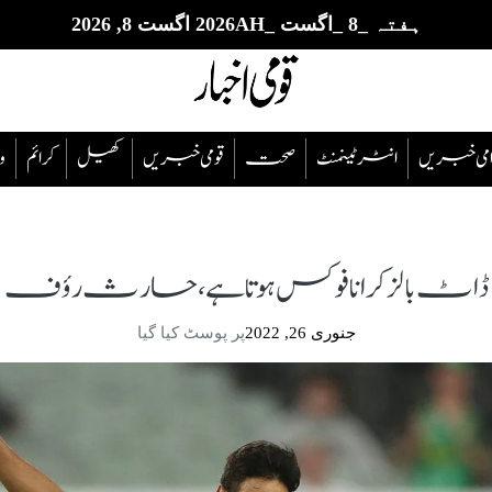
ہفتہ _8 _اگست _2026AH اگست 8, 2026
قوامی خبریں
انٹرٹینمنٹ
صحت
قومی خبریں
کھیل
‎کرائم
و
ڈاٹ بالز کرانا فوکس ہوتا ہے، حارث رؤف
جنوری 26, 2022
پر پوسٹ کیا گیا