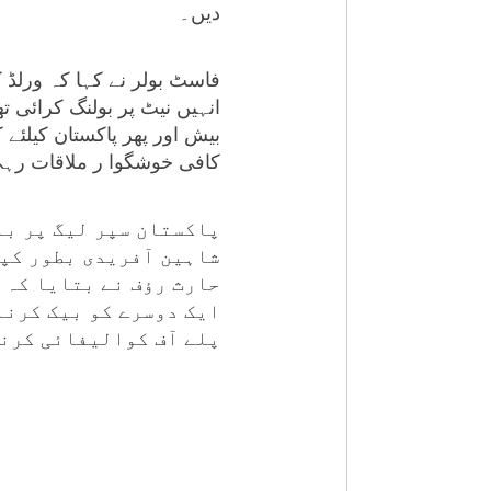
دیں۔
فاسٹ بولر نے کہا کہ ورلڈ ک
انہیں نیٹ پر بولنگ کرائی ت
بیش اور پھر پاکستان کیلئے ک
کافی خوشگوا ر ملاقات رہ
پاکستان سپر لیگ پر با
شاہین آفریدی بطور کپت
حارث رؤف نے بتایا کہ ا
ایک دوسرے کو بیک کرنا
پلے آف کوالیفائی کرنا