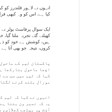
انہوں نے لاہور قلندرز کو 
کیا ہے، اس کو وہ کبھی فر
ایک سوال پرفاسٹ بولر نے ک
کھیلتے گئے تجربہ ملتا گیا
ہیں، کوشش ہے خود کو ذہنی
کروں، نتیجہ جو بھی آتا ہے
پاکستان ٹیم کے ماحول 
اچھا ماحول بنارکھا ہے
کہا کہ ٹیم میں سب سے ا
مورال بلند کرنے لگتا 
انہوں نے کہا کہ ٹیم کی
یہ کہ نمبر ون بننا ہے
آؤٹ پر بیٹھے کھلاڑی، س