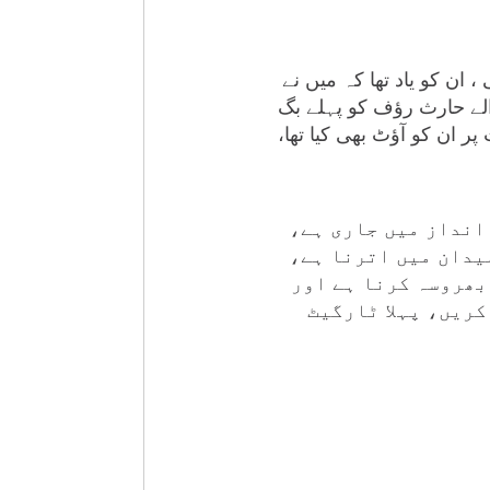
 ان کو یاد تھا کہ میں نے
والے حارث رؤف کو پہلے بگ
پر ان کو آؤٹ بھی کیا تھا،
انداز میں جاری ہے،
یدان میں اترنا ہے،
 بھروسہ کرنا ہے اور
کریں، پہلا ٹارگیٹ