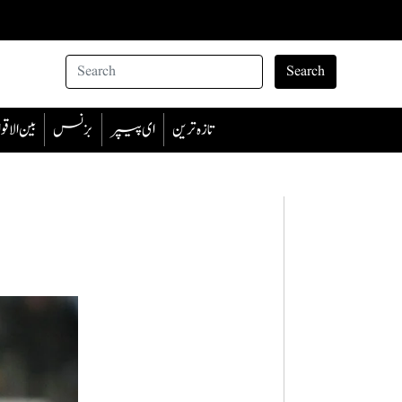
Search
تازہ ترین
ای پیپر
بزنس
بین الا