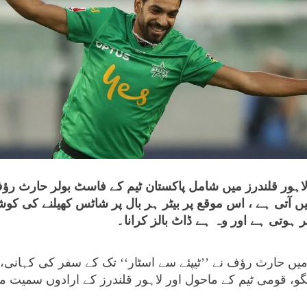
 لاہور قلندرز میں شامل پاکستان ٹیم کے فاسٹ بولر حارث رؤ
میں آتی ہے ، اس موقع پر بیٹر ہر بال پر شاٹس کھیلنے کی ک
ہوتی ہے اور وہ ہے ڈاٹ بالز کرانا۔
 میں حارث رؤف نے ’’ٹیپئے سے اسٹار‘‘ تک کے سفر کی کہانی، 
و، قومی ٹیم کے ماحول اور لاہور قلندرز کے ارادوں سمیت م