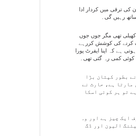
ن کی ترقی میں کردار ادا
ساتھ رہیں گی۔
ں کھیلی تھی مگر جوں جوں
آہنگ کرنے کی کوشش کررہے
ی ہے کہ اپنا ایفرٹ پورا
ہ کوئی کمی رہ گئی تھی۔
نے بطور کپتان بڑا
 مارتا ہے، حارث نے
ے تو ہر کوئی اسکا
ف ایک چیز ہے اور وہ
یئنگ الیون اور ڈگ