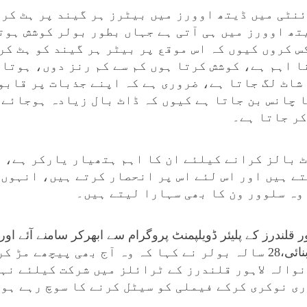
ئنٹی میں ڈیتھ اوورز میں بیٹرز ہر گیند پر ہٹ کرن
تھ اوورز میں ہی آتی ہے جہاں بطور بولر کوشش ہوتی
س کروں کیوں کہ اس موقع پر بیٹر ہر گیند کو ہٹ کر
ا اہم ہے، کوشش کرتا ہوں کم سے کم رنز دوں، ہوتا 
شاٹ لگ جاتا ہے، ضروری ہے کہ اپنے جذبات پر قابو 
ا چانس بن جاتا ہے کیوں کہ ڈاٹ بال زیادہ ہوجائے 
کر جاتا ہے۔
ٹ بالز کرانے کیلئے ان کا اہم ہتھیار یارکر ہے، ا
ے ہیں اور اس لئے اس پر انحصار کرتے ہیں، انہوں 
 وہ سلوور ون کا بھی سہارا لیتے ہیں۔
لندرز کے پلیئر ڈویلپمنٹ پروگرام سے ابھرکر سامنے آئے اور ا
منواکر قومی ٹیم میں جگہ بنائی،28 سالہ بولر نے کہا کہ وہ آج بھی پ
والہ لاہور قلندرز کے ٹرائلز میں شرکت کیلئے نہی
ی نوکری کرکے فیملی کو سیٹل کرنے کا سوچ رہے ہو