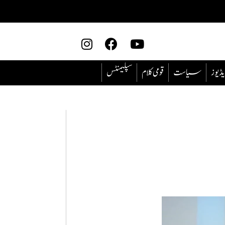
یڈیوز
سیاست
قومی کلام
سپلیمنٹس