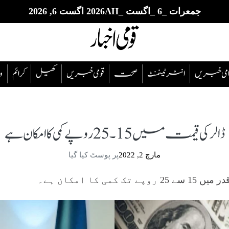
جمعرات _6 _اگست _2026AH اگست 6, 2026
قوامی خبریں
انٹرٹینمنٹ
صحت
قومی خبریں
کھیل
‎کرائم
و
ڈالر کی قیمت میں 15۔25 روپے کمی کا امکان ہے
مارچ 2, 2022
پر پوسٹ کیا گیا
می کا امکان ہے۔