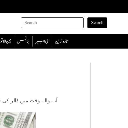
Search
تازہ ترین
ای پیپر
بزنس
بین الا
آنے والے وقت میں ڈالر کی قدر میں 15 سے 25 روپے تک ک