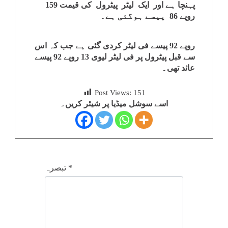
پہنچا ہے اور ایک لیٹر پیٹرول کی قیمت 159
روپے 86 پیسے ہوگئی ہے۔
روپے 92 پیسے فی لیٹر کردی گئی ہے جب کہ اس
سے قبل پیٹرول پر فی لیٹر لیوی 13 روپے 92 پیسے
عائد تھی۔
Post Views:
151
اسے سوشل میڈیا پر شیئر کریں۔
*
تبصرہ