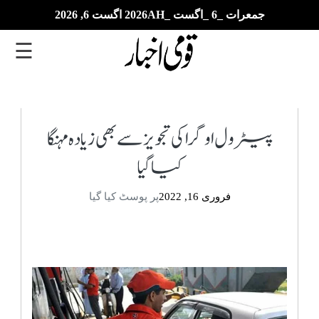
جمعرات _6 _اگست _2026AH اگست 6, 2026
☰
تازہ
ترین
پیٹرول اوگرا کی تجویز سے بھی زیادہ مہنگا
کیا گیا
ای
پیپر
فروری 16, 2022
پر پوسٹ کیا گیا
بزنس
بین
الاقوامی
خبریں