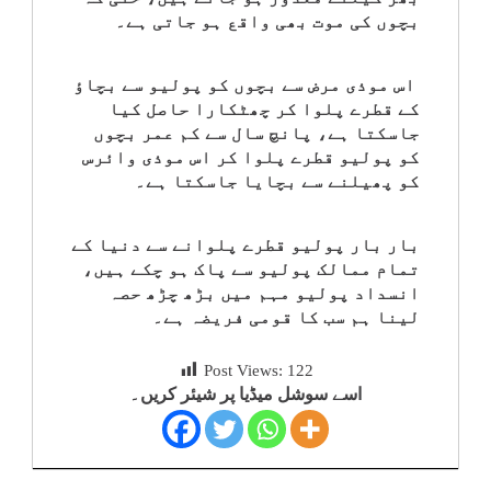
بچوں کی موت بھی واقع ہو جاتی ہے۔
اس موذی مرض سے بچوں کو پولیو سے بچاؤ
کے قطرے پلوا کر چھٹکارا حاصل کیا
جاسکتا ہے، پانچ سال سے کم عمر بچوں
کو پولیو قطرے پلوا کر اس موذی وائرس
کو پھیلنے سے بچایا جاسکتا ہے۔
بار بار پولیو قطرے پلوانے سے دنیا کے
تمام ممالک پولیو سے پاک ہو چکے ہیں،
انسداد پولیو مہم میں بڑھ چڑھ حصہ
لینا ہم سب کا قومی فریضہ ہے۔
Post Views:
122
اسے سوشل میڈیا پر شیئر کریں۔