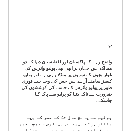
کلام
سپلیمنٹس
پ
واضح رہے کہ پاکستان اور افغانستان دنیا کے دو
ممالک ہیں جہاں پر ابھی بھی پولیو وائرس کی
تلوار بچوں کے سروں پر منڈلا رہی ہے اور پولیو
کیسز سامنے آرہے ہیں جس کی وجہ سے فوری
طور پر پولیو وائرس کے خاتمے کی کوششوں کی
ضرورت ہے تاکہ دنیا کو پولیو سے پاک کیا
جاسکے۔
پولیو سے پانچ سال تک کے عمر کے بچے
متاثر ہوتے ہیں، اس بیماری سے بچے عمر
بھر کیلئے معذور ہو جاتے ہیں، حتیٰ کہ