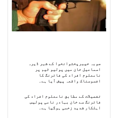
انٹرٹینمنٹ
صحت
قومی
خبریں
کھیل
صوبہ خیبرپختوانخوا کے شہر ڈیرہ
اسماعیل خان میں پولیو ٹیم پر
‎کرائم
نامعلوم افراد کی فائرنگ کا
افسوسناک واقعہ پیش آیا ہے۔
ویڈیوز
تفصیلات کے مطابق نامعلوم افراد کی
سیاست
فائرنگ سے خان بہادر نامی پولیس
اہلکار شدید زخمی ہوگیا ہے۔
قومی