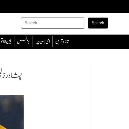
Search
تازہ ترین
ای پیپر
بزنس
بین الا
پشاور زل