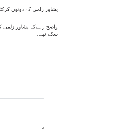
پشاور زلمی کے دونوں کرکٹ
واضح رہےکہ پشاور زلمی کے 
سکے تھے۔