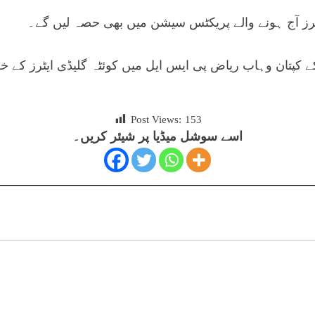
رز آج ہونے والے پریکٹس سیشن میں بھی حصہ لیں گے۔
کپتان وہاب ریاض پی ایس ایل میں کوئٹہ گلیڈی ایٹرز کے خل
Post Views:
153
اسے سوشل میڈیا پر شیئر کریں۔