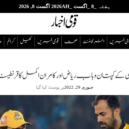
ہفتہ _8 _اگست _2026AH اگست 8, 2026
قوامی خبریں
انٹرٹینمنٹ
صحت
قومی خبریں
کھیل
‎کرائم
و
می کے کپتان وہاب ریاض اور کامران اکمل کا قرنطی
جنوری 29, 2022
پر پوسٹ کیا گیا