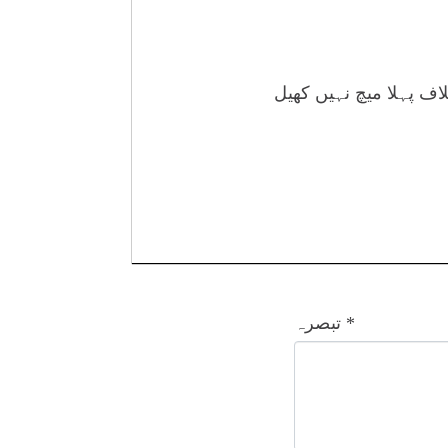
اف پہلا میچ نہیں کھیل
*
تبصرہ