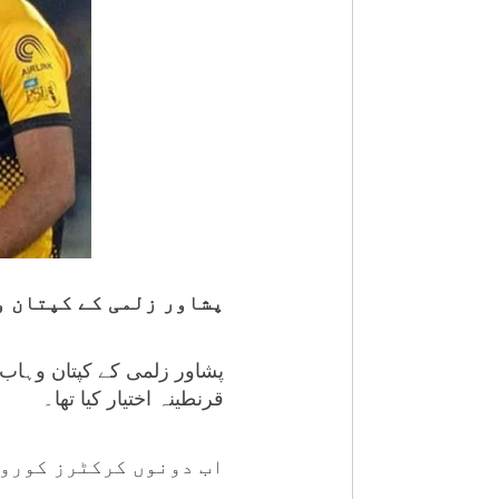
پشاور زلمی کے کپتان و
پشاور زلمی کے کپتان وہاب 
قرنطینہ اختیار کیا تھا۔
اب دونوں کرکٹرز کورون