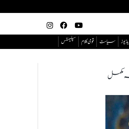
یڈیوز
سیاست
قومی کلام
سپلیمنٹس
نہ مکمل