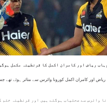
ہاب ریاض اور کامران اکمل کا قرنطینہ مکمل ہوگی
ریاض اور کامران اکمل کورونا وائرس سے متاثر ہوئے تھے جس
ا وائرس سے صحتیاب ہوگئے ہیں اور قرنطینہ ختم ک