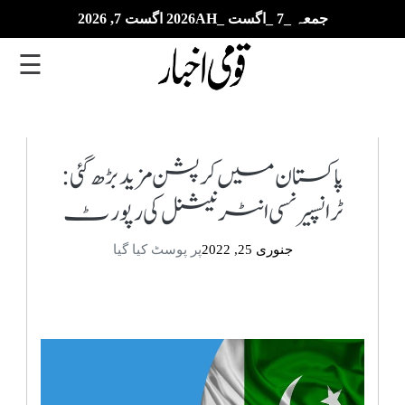
جمعہ _7 _اگست _2026AH اگست 7, 2026
☰
تازہ
ترین
پاکستان میں کرپشن مزید بڑھ گئی:
ٹرانسپیرنسی انٹرنیشنل کی رپورٹ
ای
پیپر
جنوری 25, 2022
پر پوسٹ کیا گیا
بزنس
بین
الاقوامی
خبریں