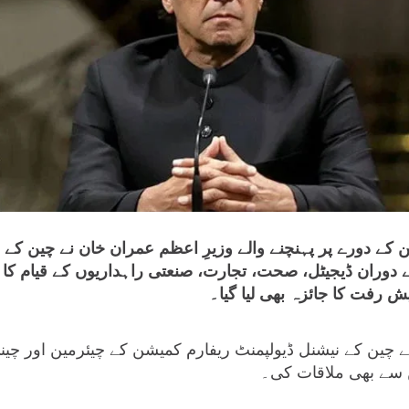
کے دورے پر پہنچنے والے وزیرِ اعظم عمران خان نے چین کے 
دوران ڈیجیٹل، صحت، تجارت، صنعتی راہداریوں کے قیام کا ف
ش رفت کا جائزہ بھی لیا گیا۔
نے چین کے نیشنل ڈیولپمنٹ ریفارم کمیشن کے چیئرمین اور چ
 سے بھی ملاقات کی۔