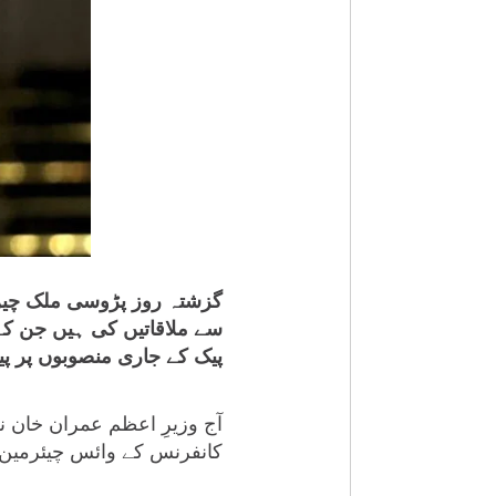
گزشتہ روز پڑوسی ملک چین 
سے ملاقاتیں کی ہیں جن کے 
پیک کے جاری منصوبوں پر پی
آج وزیرِ اعظم عمران خان 
کانفرنس کے وائس چیئرمین