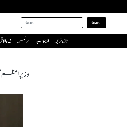
Search
تازہ ترین
ای پیپر
بزنس
بین الا
وزیرِ اعظم