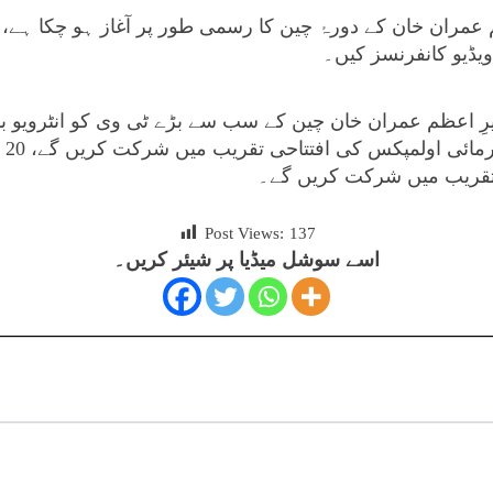
ظم عمران خان کے دورۂ چین کا رسمی طور پر آغاز ہو چکا ہے،
رِ اعظم عمران خان چین کے سب سے بڑے ٹی وی کو انٹرویو بھ
ہمر
قریب میں شرکت کریں گے۔
Post Views:
137
اسے سوشل میڈیا پر شیئر کریں۔