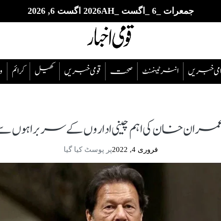
جمعرات _6 _اگست _2026AH اگست 6, 2026
قوامی خبریں
انٹرٹینمنٹ
صحت
قومی خبریں
کھیل
‎کرائم
و
 عمران خان کی اہم چینی اداروں کے سربراہوں 
فروری 4, 2022
پر پوسٹ کیا گیا