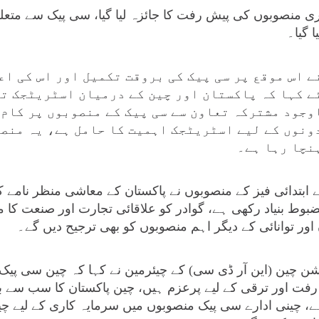
ی منصوبوں کی پیش رفت کا جائزہ لیا گیا، سی پیک سے متع
ا گیا۔
ے اس موقع پر سی پیک کی بروقت تکمیل اور اس کی اعل
ے کہا کہ پاکستان اور چین کے درمیان اسٹریٹجک ت
اوجود مشترکہ تعاون سے سی پیک کے منصوبوں پر کام
ونوں کے لیے اسٹریٹجک اہمیت کا حامل ہے، یہ منص
نچا رہا ہے۔
 ابتدائی فیز کے منصوبوں نے پاکستان کے معاشی منظر نامے ک
ضبوط بنیاد رکھی ہے، گوادر کو علاقائی تجارت اور صنعت کا
اور توانائی کے دیگر اہم منصوبوں کو بھی ترجیح دیں گے۔
شن چین (این آر ڈی سی) کے چیئرمین نے کہا کہ چین سی پیک 
 اور ترقی کے لیے پرعزم ہیں، چین پاکستان کا سب سے بڑ
ہے، چینی ادارے سی پیک منصوبوں میں سرمایہ کاری کے لیے چ