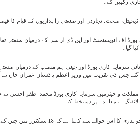
اری رکھیں گے۔
 ڈیجیٹل، صحت، تجارتی اور صنعتی راہداریوں کے قیام کا فیصل
بورڈ آف انویسٹمنٹ اور این ڈی آر سی کے درمیان صنعتی تع
یا گیا۔
نی سرمایہ کاری بورڈ اور چینی ہم منصب کے درمیان صنعتی 
گئے جس کی تقریب میں وزیرِ اعظم پاکستان عمران خان نے 
 مملکت و چیئرمین سرمایہ کاری بورڈ محمد اظفر احسن نے 
لائفنگ نے معاہدے پر دستخط کیے۔
وفاقی وزیرِ اطلاعات فواد چوہدری کا اس حوالے سے 