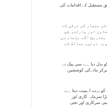
لق مستقبل کے اقدامات کی
یٰ معیار کی ترقی کے
عاون اور پارٹنر شپ
 بتدریج آگے بڑھا، سی
وبہ دونوں ممالک کے
و بدل دیا ہے، سی پیک نے
 مرکز بنانےکی کوششیں
کو بہت اہمیت دیتا ہے،
ا سرمایہ کاری اور
ینی سرکاری اور نجی