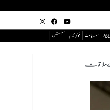
یڈیوز
سیاست
قومی کلام
سپلیمنٹس
سے ملاقات