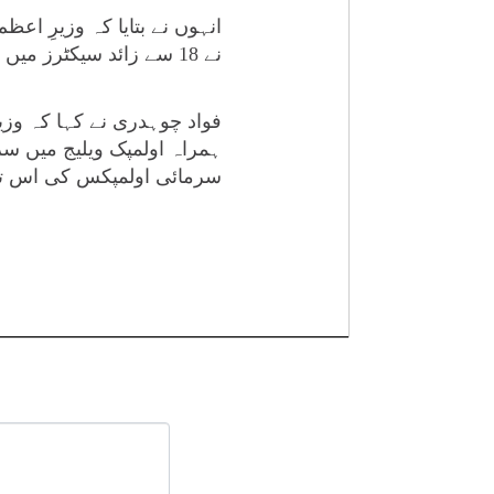
انہوں نے بتایا کہ وزیرِ اع
نے 18 سے زائد سیکٹرز میں ویڈیو کانفرنسز کیں۔
فواد چوہدری نے کہا کہ وزی
سرمائی اولمپکس کی اس ت