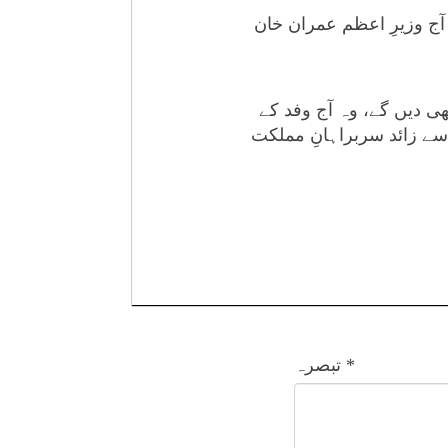
 آج وزیرِ اعظم عمران خان
ی دیں گے، وہ آج وفد کے
اہ اولمپک ویلیج میں سرمائی اولمپکس کی افتتاحی تقریب میں شرکت کریں گے، 20 سے زائد سربراہانِ مملکت
*
تبصرہ