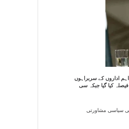
اہم اداروں کے سربراہوں
یصلہ کیا گیا جبکہ سی
ینی سیاسی مشاورتی