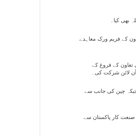
ہ بھی کیا۔
اون کے فریم ورک معاہدے
تعاون کے فروغ کے
آن لائن شرکت کی۔
جبکہ چین کی جانب سے
کہنا ہے کہ 18 سیکٹرز میں چین کے صنعت کار پاکستان سے