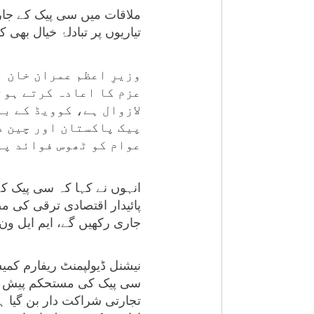
ملاقات میں سی پیک کے جار
تیاریوں پر تبادلۂ خیال بھی کی
وزیرِ اعظم عمران خان ن
عزم کا اعادہ کرتے ہوئ
لازوال ہے، کوویڈ کے ب
پیک پاکستان اور چین د
عوام کو ٹھوس فوائد پہ
انہوں نے کہا کہ سی پیک کے
پائیدار اقتصادی ترقی کی م
جاری رکھیں گے، ایم ایل ون 
نیشنل ڈیولپمنٹ ریفارم کمی
سی پیک کی مستحکم پیش رفت
تجارتی شراکت دار بن گیا 