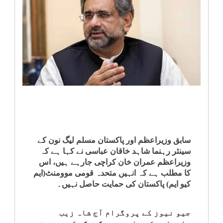
انٹرٹینمنٹ
صحت
قومی
خبریں
کھیل
‎کرائم
سابق وزیراعظم اور پاکستان مسلم لیگ نون کے
سینئر رہنما شاہد خاقان عباسی نے کہا ہے کہ
وزیراعظم عمران خان کراچی جارہے ہیں، اس
ویڈیوز
کا مطلب ہے کہ انہیں متحدہ قومی موومنٹ(ایم
کیو ایم) پاکستان کی حمایت حاصل نہیں۔
سیاست
جیو نیوز کے پروگرام آج شاہ زیب
قومی