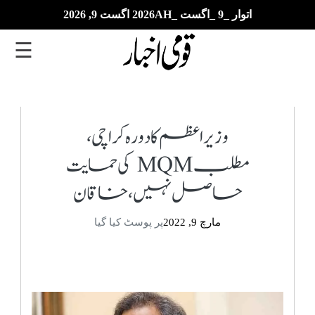
اتوار _9 _اگست _2026AH اگست 9, 2026
☰
تازہ
ترین
وزیراعظم کا دورہ کراچی،
مطلب MQM کی حمایت
ای
پیپر
حاصل نہیں، خاقان
بزنس
مارچ 9, 2022
پر پوسٹ کیا گیا
بین
الاقوامی
خبریں