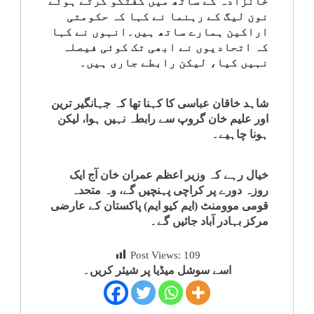
خانزادہ کے ساتھ میں گفتگو کرتے ہوئے
کلام
نون لیگ کے رہنما نے کہا کہ حکومتی
اراکین ہمارے ساتھ ہیں۔انہوں نے کہا
کہ اتحادیوں نے ابھی تک کوئی فیصلہ
سپلیمنٹس
نہیں کیا، لیکن رابطے جاری ہیں۔
شاہد خاقان عباسی کا کہنا تھا کہ جہانگیر ترین
اور علیم خان گروپ سے رابطہ نہیں ہوا، لیکن
ہونا چاہیے۔
خیال رہے کہ وزیر اعظم عمران خان آج ایک
روزہ دورے پر کراچی پہنچیں گے، وہ متحدہ
قومی موومنٹ (ایم کیو ایم) پاکستان کے عارضی
مرکز بہادر آباد جائیں گے۔
Post Views:
109
اسے سوشل میڈیا پر شیئر کریں۔