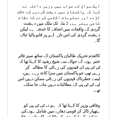
ایک سوال کے جواب میں وزیر داخلہ نے
کہا کہ پاکستان میں دہشت گردوں کے خلاف
لڑنے اور معلومات اکٹھی کرنے کا نظام
کافی بہتر ہے، 2 ماہ تک ملک میں دہشت
گردی کے واقعات میں اضافے کا خدشہ ہے لیکن
دہشت گردی کی اس تازہ لہر پر قابو پالیا جائے
گا۔
کالعدم تحریک طالبان پاکستان کے ساتھ سیز فائر
ختم ہونے کے حوالے سے شیخ رشید کا کہنا تھا کہ
ٹی ٹی پی ان قیدیوں کی رہائی کا مطالبہ کر
رہی تھی جو پاکستان میں سزا کاٹ رہے ہیں،
ایسے خطرناک قیدیوں کی رہائی ممکن نہیں اس
لیے ٹی ٹی پی کے مطالبات نہیں مانے جا سکتے
تھے۔
وفاقی وزیر کا کہنا تھا کہ ہم نے ٹی ٹی پی کو
ہتھیار ڈال کر قومی دھارے میں شامل ہونےکی
پیشکش کی لیکن تحریک طالبان پاکستان نے فائر