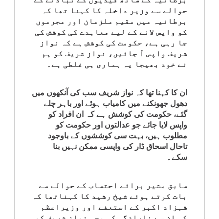
حوالے سے وزیر داخلہ کا کہنا تھا کہ
برطانیہ میں مقیم ملزمان اور مجرموں
کو واپس لانے کے لیے معاہدے کی کوشش کی
جا رہی ہے، حکومت کی کوشش ہے کہ نواز
شریف واپس آ جائیں، نواز شریف کو ہم
نے خود بھیجا یہ ہماری ہی غلطی ہے۔
ان کا کہنا تھا کہ نواز شریف سب کی آنکھوں میں
دھول جھونکنے میں کامیاب ہوئے اور باہر چلے
گئے، حکومت کی کوشش ہے کہ ان افراد کو
واپس لایا جائے جو عدالتوں اور حکومت کو
مطلوب ہیں، بہت سی کوششوں کے باوجود
تاحال اسحاق ڈار کی واپسی ممکن نہیں بنا
سکے۔
سابق مشیر برائے احتساب کے حوالے سے
بات کرتے ہوئے شیخ رشید کا کہناتھا کہ
شہزاد اکبر کے استعفے اور وزیراعظم
کی ان سے ناراضگی کی وجہ نواز شریف کو