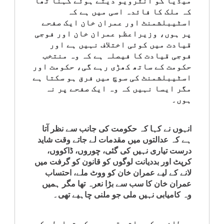
میڈیا کو انٹرویو دیتے ہوئے کہنا تھا
کلام
کہ ملک کا فائدہ اسی میں ہے کہ
اسٹیبلشمنٹ اور عمران خان ایک صفحے
پر ہوں، وزیراعظم عمران خان اور فوجی
سپلیمنٹس
قیادت میں کوئی اختلاف نہیں ہے اور
فوجی قیادت کا فیصلہ ہے کہ وہ منتخب
حکومت کے ساتھ کھڑی رہے گی، حکومت اور
اسٹیبلشمنٹ کی سوچ میں فرق ہو سکتا ہے
مگر ایسا نہیں کہ وہ ایک صفحے پر نہ
ہوں۔
انہوں نے کہا کہ حکومت کی جانب سے نظر آتا
ہے کہ عدالتوں میں مقدمات لے جاتے وقت شاید
درست تیاری نہیں کی گئی، چوروں، ڈاکووں،
کرپٹ اور بددیانت لوگوں کو قانون کو گرفت میں
لانے کے لیے عمران خان کو ووٹ ملے، احتساب
عمران خان کا سب سے بڑا نعرہ تھا مگر ہمیں
وہ کامیابی نہیں ملی جو ملنی چاہیے تھی۔
برطانیہ کے ساتھ قیدیوں کے تبادلے کے