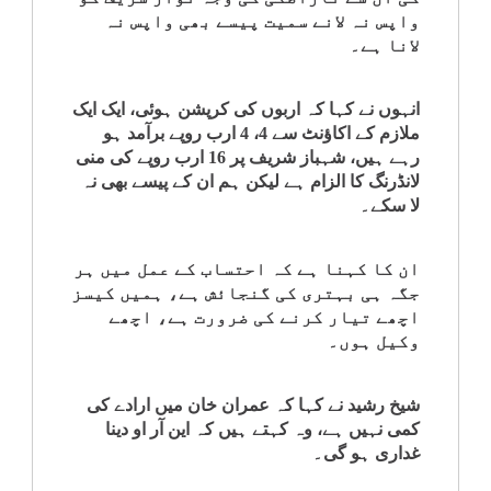
واپس نہ لانے سمیت پیسے بھی واپس نہ
لانا ہے۔
انہوں نے کہا کہ اربوں کی کرپشن ہوئی، ایک ایک
ملازم کے اکاؤنٹ سے 4، 4 ارب روپے برآمد ہو
رہے ہیں، شہباز شریف پر 16 ارب روپے کی منی
لانڈرنگ کا الزام ہے لیکن ہم ان کے پیسے بھی نہ
لا سکے۔
ان کا کہنا ہے کہ احتساب کے عمل میں ہر
جگہ ہی بہتری کی گنجائش ہے، ہمیں کیسز
اچھے تیار کرنے کی ضرورت ہے، اچھے
وکیل ہوں۔
شیخ رشید نے کہا کہ عمران خان میں ارادے کی
کمی نہیں ہے، وہ کہتے ہیں کہ این آر او دینا
غداری ہو گی۔