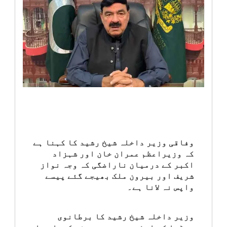
انٹرٹینمنٹ
صحت
قومی
خبریں
کھیل
‎کرائم
وفاقی وزیر داخلہ شیخ رشید کا کہنا ہے
کہ وزیراعظم عمران خان اور شہزاد
اکبر کے درمیان ناراضگی کہ وجہ نواز
ویڈیوز
شریف اور بیرون ملک بھیجے گئے پیسے
واپس نہ لانا ہے۔
سیاست
وزیر داخلہ شیخ رشید کا برطانوی
قومی