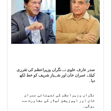
انٹرٹینمنٹ
صحت
قومی
خبریں
کھیل
‎کرائم
صدر عارف علوی نے نگراں وزیراعظم کی تقرری
کیلئے عمران خان اور شہباز شریف کو خط لکھ
دیا۔
ویڈیوز
نگراں وزیراعظم کی تعیناتی عمران
سیاست
خان اور اپوزیشن لیڈر کی مشاورت سے
ہوگی۔
قومی