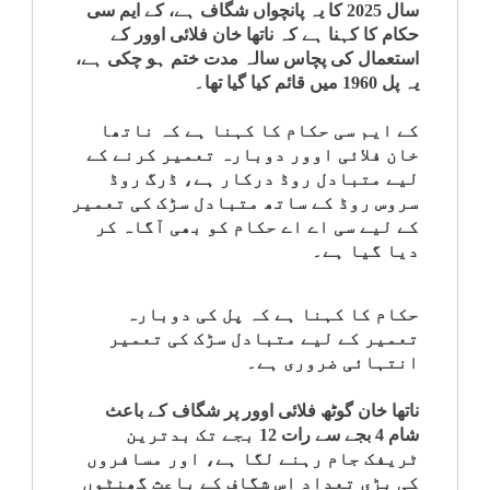
سال 2025 کا یہ پانچواں شگاف ہے، کے ایم سی
کلام
حکام کا کہنا ہے کہ ناتھا خان فلائی اوور کے
استعمال کی پچاس سالہ مدت ختم ہو چکی ہے،
سپلیمنٹس
یہ پل 1960 میں قائم کیا گیا تھا۔
کے ایم سی حکام کا کہنا ہے کہ ناتھا
خان فلائی اوور دوبارہ تعمیر کرنے کے
لیے متبادل روڈ درکار ہے، ڈرگ روڈ
سروس روڈ کے ساتھ متبادل سڑک کی تعمیر
کے لیے سی اے اے حکام کو بھی آگاہ کر
دیا گیا ہے۔
حکام کا کہنا ہے کہ پل کی دوبارہ
تعمیر کے لیے متبادل سڑک کی تعمیر
انتہائی ضروری ہے۔
ناتھا خان گوٹھ فلائی اوور پر شگاف کے باعث
شام 4 بجے سے رات 12 بجے تک بدترین
ٹریفک جام رہنے لگا ہے، اور مسافروں
کی بڑی تعداد اس شگاف کے باعث گھنٹوں