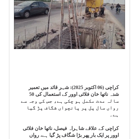
انٹرٹینمنٹ
صحت
قومی
خبریں
کھیل
‎کرائم
کراچی (06 اکتوبر 2025): شہر قائد میں تعمیر
شدہ ناتھا خان فلائی اوور کے استعمال کی 50
سالہ مدت مکمل ہو چکی ہے، جس کی وجہ سے
ویڈیوز
رواں سال پل پر پانچواں شگاف پڑ گیا
ہے۔
سیاست
کراچی کے علاقے شاہراہ فیصل، ناتھا خان فلائی
اوور پر ایک بار پھر بڑا شگاف پڑ گیا ہے، رواں
قومی