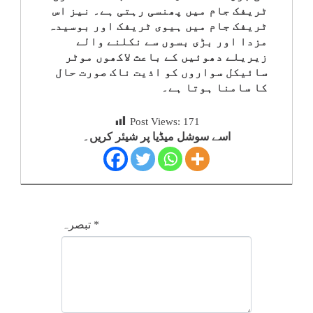
ٹریفک جام میں پھنسی رہتی ہے۔ نیز اس
ٹریفک جام میں ہیوی ٹریفک اور بوسیدہ
مزدا اور بڑی بسوں سے نکلنے والے
زیریلے دھوئیں کے باعث لاکھوں موٹر
سائیکل سواروں کو اذیت ناک صورت حال
کا سامنا ہوتا ہے۔
Post Views:
171
اسے سوشل میڈیا پر شیئر کریں۔
*
تبصرہ