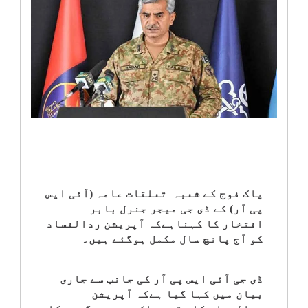
انٹرٹینمنٹ
صحت
قومی
خبریں
کھیل
‎کرائم
پاک فوج کے شعبہ تعلقات عامہ (آئی ایس
پی آر) کے ڈی جی میجر جنرل بابر
افتخار کا کہناہےکہ آپریشن ردالفساد
ویڈیوز
کو آج پانچ سال مکمل ہوگئے ہیں۔
سیاست
ڈی جی آئی ایس پی آر کی جانب سے جاری
بیان میں کہا گیا ہےکہ آپریشن
قومی