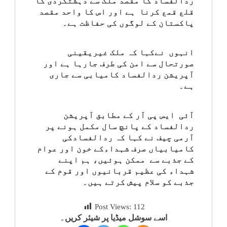
ردالفساد کا مقصد ملک سے دہشتگردی کا
کلام
قلع قمع کرنا ہے اور اس کا واحد مقصد
پاکستان کے لوگوں کی حفاظت ہے۔
سپلیمنٹس
انہوں نےکہا کہ ملک غیریقینی
صورتحال سے امن کی طرف جارہا ہے اور
آپریشن ردالفساد کامیابی سے جاری
ہے۔
آئی ایس پی آر کے مطابق آپریشن
ردالفساد کے پانچ سال مکمل ہونے پر
آرمی چیف نے کہا کہ ردالفسادکی
کامیابیاں صرف شہداءکے خون اور عوام
کے جذبے سے ممکن ہوئیں، ہم اپنے
شہداء کی عظیم قربانیوں اور قوم کے
جذبے کو سلام پیش کرتے ہیں۔
Post Views:
112
اسے سوشل میڈیا پر شیئر کریں۔