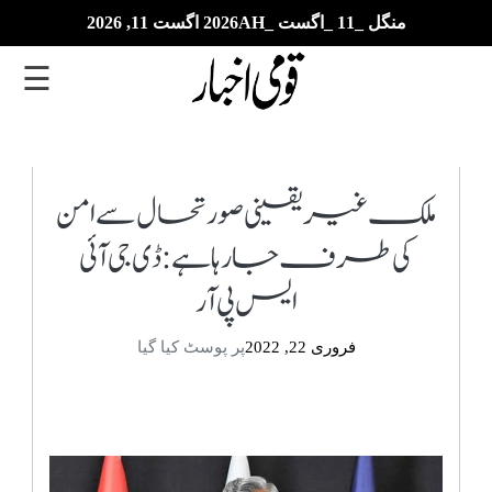
منگل _11 _اگست _2026AH اگست 11, 2026
☰
تازہ
ترین
ملک غیریقینی صورتحال سے امن
کی طرف جارہا ہے: ڈی جی آئی
ای
پیپر
ایس پی آر
بزنس
فروری 22, 2022
پر پوسٹ کیا گیا
بین
الاقوامی
خبریں