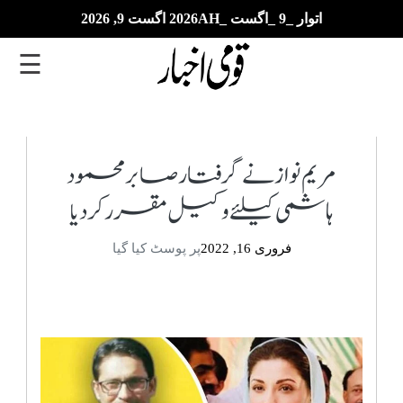
اتوار _9 _اگست _2026AH اگست 9, 2026
☰
تازہ
ترین
مریم نواز نے گرفتار صابر محمود
ہاشمی کیلئے وکیل مقرر کر دیا
ای
پیپر
فروری 16, 2022
پر پوسٹ کیا گیا
بزنس
بین
الاقوامی
خبریں