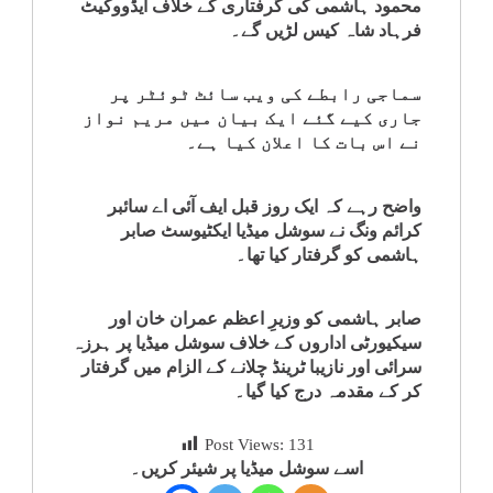
محمود ہاشمی کی گرفتاری کے خلاف ایڈووکیٹ
کلام
فرہاد شاہ کیس لڑیں گے۔
سپلیمنٹس
سماجی رابطے کی ویب سائٹ ٹوئٹر پر
جاری کیے گئے ایک بیان میں مریم نواز
نے اس بات کا اعلان کیا ہے۔
واضح رہے کہ ایک روز قبل ایف آئی اے سائبر
کرائم ونگ نے سوشل میڈیا ایکٹیوسٹ صابر
ہاشمی کو گرفتار کیا تھا۔
صابر ہاشمی کو وزیرِ اعظم عمران خان اور
سیکیورٹی اداروں کے خلاف سوشل میڈیا پر ہرزہ
سرائی اور نازیبا ٹرینڈ چلانے کے الزام میں گرفتار
کر کے مقدمہ درج کیا گیا۔
Post Views:
131
اسے سوشل میڈیا پر شیئر کریں۔