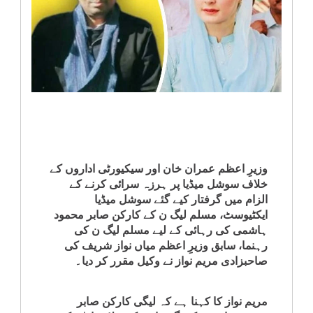
انٹرٹینمنٹ
صحت
قومی
خبریں
کھیل
وزیرِ اعظم عمران خان اور سیکیورٹی اداروں کے
خلاف سوشل میڈیا پر ہرزہ سرائی کرنے کے
‎کرائم
الزام میں گرفتار کیے گئے سوشل میڈیا
ایکٹیوسٹ، مسلم لیگ ن کے کارکن صابر محمود
ہاشمی کی رہائی کے لیے مسلم لیگ ن کی
ویڈیوز
رہنما، سابق وزیرِ اعظم میاں نواز شریف کی
صاحبزادی مریم نواز نے وکیل مقرر کر دیا۔
سیاست
مریم نواز کا کہنا ہے کہ لیگی کارکن صابر
قومی