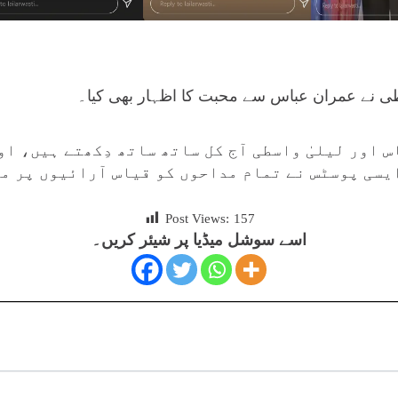
طی نے عمران عباس سے محبت کا اظہار بھی کیا۔
 اور لیلیٰ واسطی آج کل ساتھ ساتھ دِکھتے ہیں، او
یسی پوسٹس نے تمام مداحوں کو قیاس آرائیوں پر م
Post Views:
157
اسے سوشل میڈیا پر شیئر کریں۔