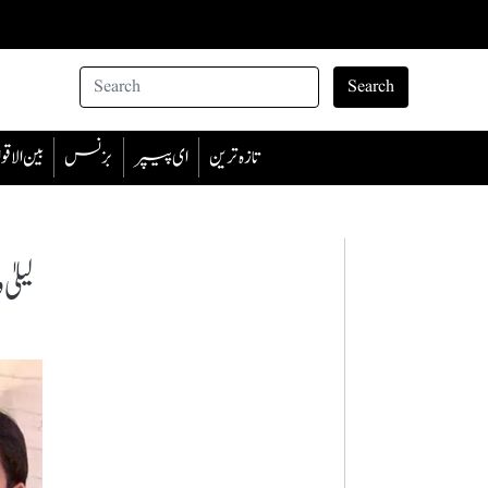
Search
تازہ ترین
ای پیپر
بزنس
بین الا
لیلی