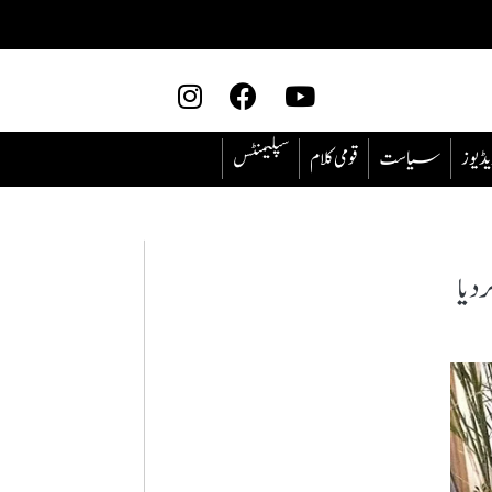
یڈیوز
سیاست
قومی کلام
سپلیمنٹس
دیا