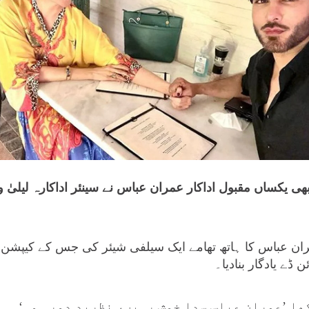
ی یکساں مقبول اداکار عمران عباس نے سینئر اداکارہ لیلیٰ و
ران عباس کا ہاتھ تھامے ایک سیلفی شیئر کی جس کے کیپشن می
ن ڈے یادگار بنادیا۔
ا ’عمران عباس سدا خوش رہیں، نظرِبد دور ہو۔‘