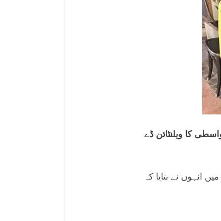
اسطی کا ویلنٹائن ڈے
ں انہوں نے بتایا کہ