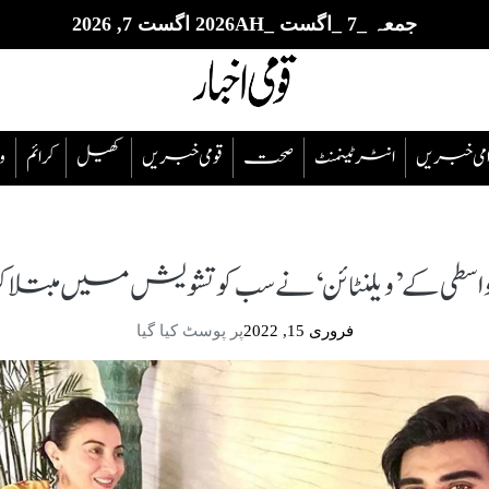
جمعہ _7 _اگست _2026AH اگست 7, 2026
قوامی خبریں
انٹرٹینمنٹ
صحت
قومی خبریں
کھیل
‎کرائم
و
ٰ واسطی کے ’ویلنٹائن‘ نے سب کو تشویش میں مبتلا کر
فروری 15, 2022
پر پوسٹ کیا گیا