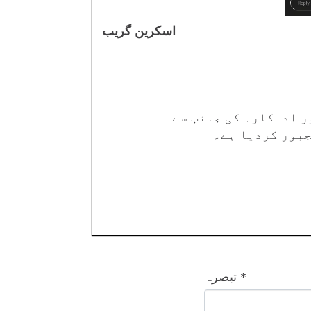
اسکرین گریب
ر اداکارہ کی جانب سے
جبور کردیا ہے۔
*
تبصرہ