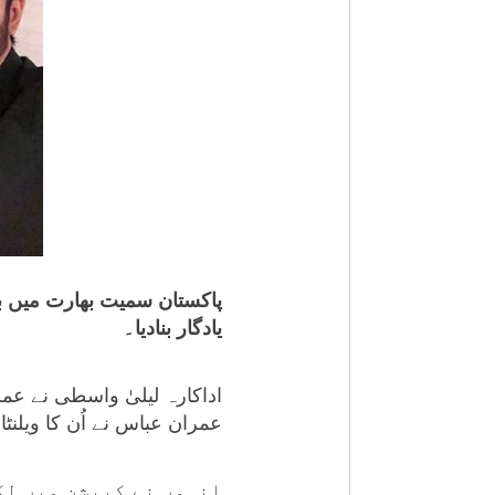
پاکستان سمیت بھارت میں بھ
یادگار بنادیا۔
اداکارہ لیلیٰ واسطی نے عم
عمران عباس نے اُن کا ویلنٹائ
انہوں نے کیپشن میں لکھ