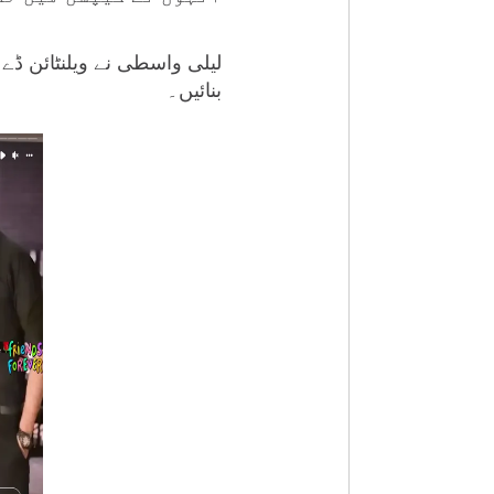
لیلی واسطی نے ویلنٹائن ڈے
بنائیں۔