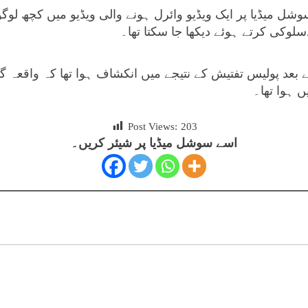
ل میڈیا پر ایک ویڈیو وائرل ہونے والی ویڈیو میں کچھ لوگو
لوکی کرتے ہوئے دیکھا جا سکتا تھا۔
کے بعد پولیس تفتیش کے نتیجے میں انکشاف ہوا تھا کہ واقعہ
 ہوا تھا۔
Post Views:
203
اسے سوشل میڈیا پر شیئر کریں۔