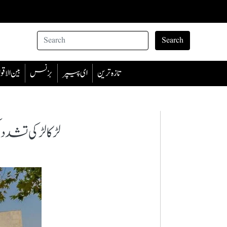
Search
تازہ ترین
ای پیپر
بزنس
بین الا
لڑکا لڑکی تشد