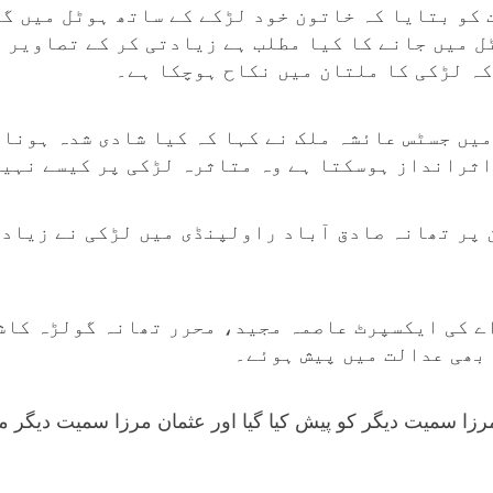
 کو بتایا کہ خاتون خود لڑکے کے ساتھ ہوٹل میں گئ
ل میں جانے کا کیا مطلب ہے زیادتی کر کے تصاویر 
کہ لڑکی کا ملتان میں نکاح ہوچکا ہے۔
میں جسٹس عائشہ ملک نے کہا کہ کیا شادی شدہ ہونا 
اثرانداز ہوسکتا ہے وہ متاثرہ لڑکی پر کیسے نہی
 پر تھانہ صادق آباد راولپنڈی میں لڑکی نے زیادت
اے کی ایکسپرٹ عاصمہ مجید، محرر تھانہ گولڑہ کا
بھی عدالت میں پیش ہوئے۔
زا سمیت دیگر کو پیش کیا گیا اور عثمان مرزا سمیت دیگر م