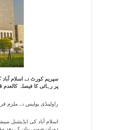
سپریم کورٹ نے اسلام آباد 
پر رہائی کا فیصلہ کالعدم قر
راولپنڈی پولیس نے ملزم فر
اسلام آباد کی ایڈیشنل س
دوران ضمنی بیان کے بعد مقدمے کے 4 گواہان عدالت