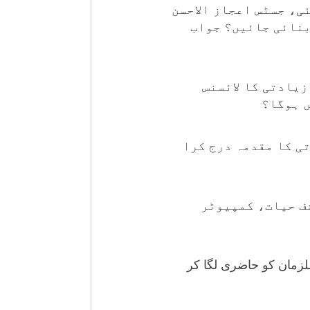
ی، جسٹس اعجاز الاحسن
بنائی جائیں؟ جواب
زیادتی کا لائسنس
ں ہوگا؟
ی کا مقدمہ درج کرا
شف حیات، کمپیوٹر
لزمان کو حاضری لگا کر