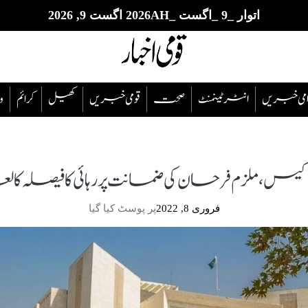
اتوار _9 _اگست _2026AH اگست 9, 2026
قوامی خبریں
انٹرٹینمنٹ
صحت
قومی خبریں
کھیل
‎کرائم
و
د کیس، ملزم فرحان کی ضمانت پر رہائی کا فیصلہ کا
فروری 8, 2022
پر پوسٹ کیا گیا