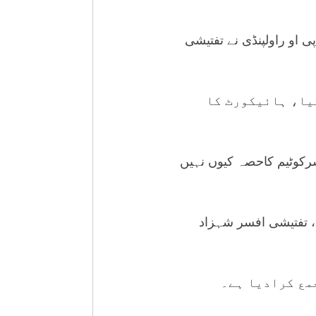
 او راولپنڈی نے تفتیشی
کارڈ کیا گیا، ہائیکورٹ کا
رکوٹیم کاحصہ کیوں نہیں
، تفتیشی افسر شہزاد
مع کرادیا ہے۔