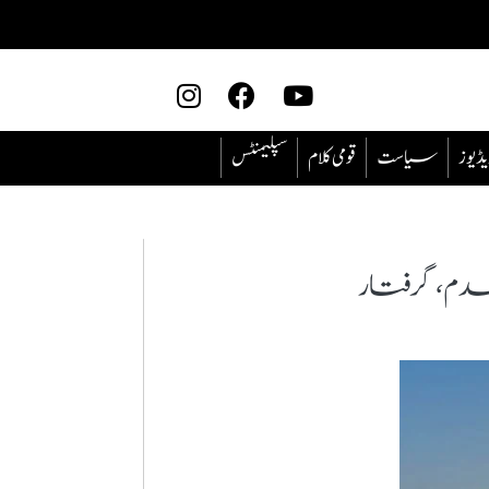
یڈیوز
سیاست
قومی کلام
سپلیمنٹس
لعدم، گرفتار