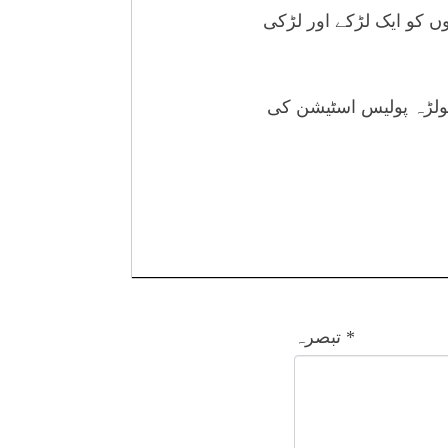
ں کو ایک لڑکے اور لڑکی
 گولڑہ پولیس اسٹیشن کی
*
تبصرہ