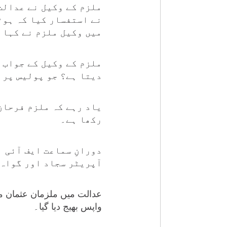
ملزم کے وکیل نے عدالت
نے استفسار کیا کہ ہوٹ
میں وکیل ملزم نے کہا 
ملزم کے وکیل کے جواب 
دیتا ہے؟ جو پولیس پر 
یاد رہے کہ ملزم فرحان
رکھا ہے۔
دورانِ سماعت ایف آئی 
آپریٹر سجاد اور گواہ 
عدالت میں ملزمان عثمان مر
واپس بھیج دیا گیا۔