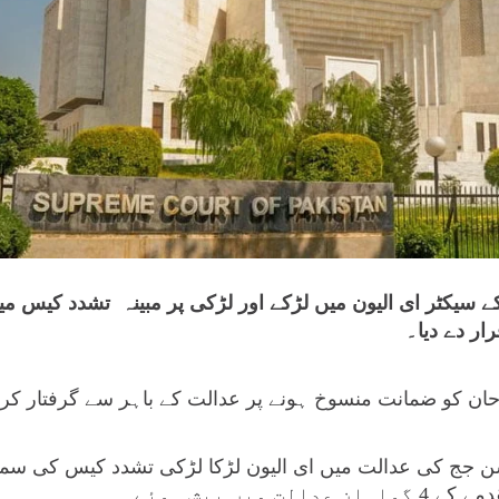
کے سیکٹر ای الیون میں لڑکے اور لڑکی پر مبینہ تشدد کیس 
ار دے دیا۔
حان کو ضمانت منسوخ ہونے پر عدالت کے باہر سے گرفتار کرل
یشن جج کی عدالت میں ای الیون لڑکا لڑکی تشدد کیس کی س
 میں پیش ہوئے۔