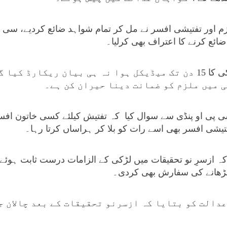
اور تفتیشی افسر نے مل کر تمام شواہد ضائع کردیے، سی پی
ئع کرنے کا اعتراف بھی کرلیا۔
عدالت نے کہا کہ متاثرہ لڑکی کا 15 دن تک میڈیکل ہوا نہ ہی بیان ری
 میں ملزم کو ضمانت دینا حیران کن ہے۔
پی او پنڈی سے سوال کیا کہ تفتیش کیلئے کسی خاتون افس
فتیشی افسر بھی اسے رات کو بلا کر ہراساں کرتا رہا۔
کہ ازسرِ نو تحقیقات میں لڑکی کے الزامات درست ثابت ہوئے
بڑھانے کی سفارش بھی کردی۔
عدالت کو بتایا کہ ازسرنو تحقیقات کے بعد چالان ج