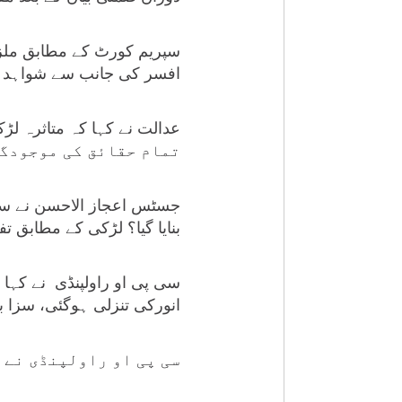
سپریم کورٹ کے مطابق ملزم 
افسر کی جانب سے شواہد ضا
تمام حقائق کی موجودگی
جسٹس اعجاز الاحسن نے سی 
بنایا گیا؟ لڑکی کے مطابق ت
سی پی او راولپنڈی نے کہا 
انورکی تنزلی ہوگئی، سزا 
سی پی او راولپنڈی نے 