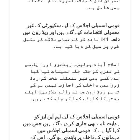
عمران خان کے خلاف تحریک عدم اعتماد
کلام
بھی شامل ہے۔
سپلیمنٹس
قومی اسمبلی اجلاس کے لیے سکیورٹی کے غیر
معمولی انتظامات کیے گئے ہیں اور ریڈ زون میں
دفعہ 144 نافذ کر کے حساس علاقے کو مکمل
طور پر سیل کر دیا گیا ہے۔
اسلام آباد پولیس، رینجرز اور ایف سی
کی نفری کو جگہ جگہ تعینات کیا گیا
ہے، کسی بھی غیر متعقلہ شخص کو ریڈ
زون میں داخلے کی اجازت نہیں ہو گی
تاہم ریڈ زون جانے والے ملازمین اپنے
دفتر کا کارڈ دکھا کر جا سکتے ہیں۔
قومی اسمبلی اجلاس کے لیے ایم این ایز کو
ہدایت نامے بھی جاری کر دیے گئے ہیں جس میں
کہا گیا ہے کہ قومی اسمبلی اجلاس میں
مہمانوں کے داخلے پر پابندی ہو گی۔ اس کے