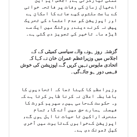
عملی تیارکرلی ہے، اجلاس ایم این
اےخیال زمان کی وفات پر فاتحہ خوانی
کے باعث ملتوی کیے جانے کا امکان ہے
اور اپوزیشن کو عدم اعتماد کی تحریک
پیش نہ کرنے دینے، ووٹنگ میں ایک سے
ڈیڑھ ماہ تاخیر کی تجویز دی گئی ہے۔
گزشتہ روز ہونے والے سیاسی کمیٹی کے کے
اجلاس میں وزیراعظم عمران خان نے کہا کہ
اتحادی مایوس نہیں کریں گے، اپوزیشن کی خوش
فہمی دور ہو جائےگی۔
وزیراعظم کا کہنا تھا کہ اتحادیوں کا
باضابطہ اعلان نہ کرنا ظاہر کرتا ہے کہ
وہ حکومت کےحامی ہیں، سپریم کورٹ کا
فیصلہ ہمارے حق میں آئے گا، تمام
منحرف اراکین تا حیات نا اہل ہوں گے،
اپوزیشن کےخوابوں کےتابوت میں آخری
کیل ٹھونک دی ہے۔