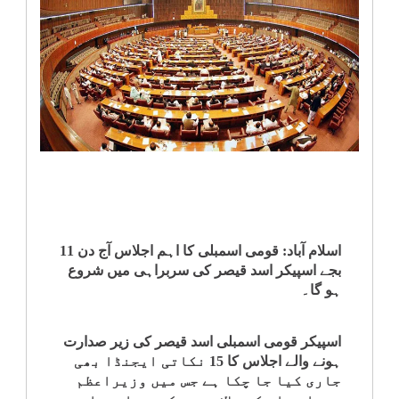
انٹرٹینمنٹ
صحت
قومی
خبریں
کھیل
‎کرائم
اسلام آباد: قومی اسمبلی کا اہم اجلاس آج دن 11
بجے اسپیکر اسد قیصر کی سربراہی میں شروع
ہو گا۔
ویڈیوز
اسپیکر قومی اسمبلی اسد قیصر کی زیر صدارت
سیاست
ہونے والے اجلاس کا 15 نکاتی ایجنڈا بھی
جاری کیا جا چکا ہے جس میں وزیراعظم
قومی