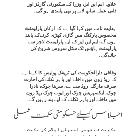
علاوہ ایم این ایز، وزرا کے سکیورٹی گارڈز اور
ذاتی عملہ ساتھ لانے پر بھی پابندی ہو گی۔
ہدایت نامے میں کہا گیا ہے کہ ارکان پارلیمنٹ
مخصوص پارکنگ میں گاڑی کھڑی کرنےکے پابند
ہوں گے، ایم این ایز کے لیے پارلیمنٹ لاجز سے
پارلیمنٹ ہاؤس تک شٹل سروس شروع کی
جائےگی۔
وفاقی دارالحکومت کی ٹریفک پولیس کا کہنا ہے
کہ ریڈ زون میں داخلے اور باہر نکلنےکی اجازت
صرف مارگلہ روڈ سے ہے، سرینا چوک، نادرا
چوک، ایکسپریس چوک اور ایوب چوک ریڈ زون
میں داخلے اور باہر نکلنے کے لیے بند رہیں گے۔
اجلاس کیلئے حکومتی حکمت عملی
حکومت نے قومی اسمبلی اجلاس کی حکمت