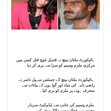
انٹرٹینمنٹ
صحت
قومی
خبریں
کھیل
ہائیکورٹ ملتان بینچ نے قندیل بلوچ قتل کیس میں
مرکزی ملزم وسیم کو سزا سے بری کر دیا۔
‎کرائم
ہائیکورٹ ملتان بینچ کے جسٹس سہیل ناصر نے
ویڈیوز
راضی نامہ کی بنیاد اور گواہوں کے بیانات سے
منحرف ہونے پر ملزم کو بری کیا۔
سیاست
ملزم وسیم کی جانب سے ایڈوکیٹ سردار
قومی
محبوب نے عدالت میں دلائل پیش کیے۔