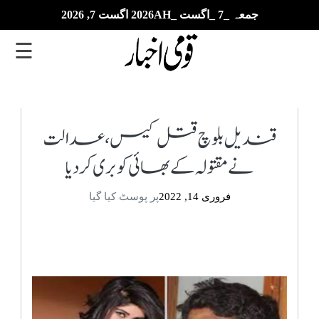
جمعہ _7 _اگست _2026AH اگست 7, 2026
☰
تازہ
ترین
قندیل بلوچ قتل کیس، عدالت
نے مقتولہ کے بھائی کو بری کر دیا
ای
پیپر
فروری 14, 2022
پر پوسٹ کیا گیا
بزنس
بین
الاقوامی
خبریں