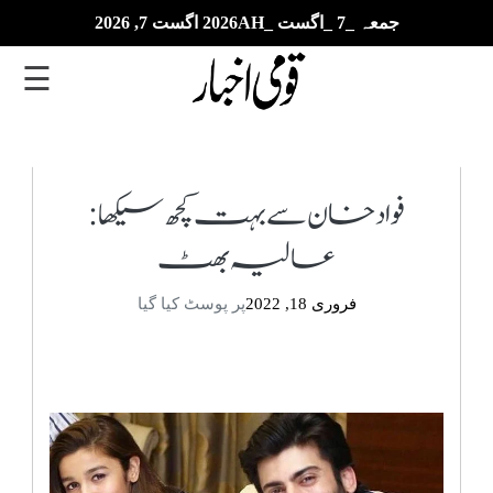
جمعہ _7 _اگست _2026AH اگست 7, 2026
☰
تازہ
ترین
فواد خان سے بہت کچھ سیکھا:
عالیہ بھٹ
ای
پیپر
فروری 18, 2022
پر پوسٹ کیا گیا
بزنس
بین
الاقوامی
خبریں