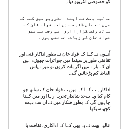
کو خصوصی انٹرویو دیا۔
کلام
عالیہ بھٹ نے اپنے انٹرویو میں کہا کہ
سپلیمنٹس
میں نے علی ظفر سے زیادہ فواد خان کے
ساتھ وقت گزارا اور اسی وجہ سے میں
فواد خان کو زیادہ جانتی ہوں۔
اُنہوں نے کہا کہ فواد خان نے بطور اداکار فنی اور
ثقافتی طور پر سینما میں جو اثرات چھوڑے ہیں
ان کے بارے میں اگر بات کروں تو میرے پاس
الفاظ کم پڑجائیں گے۔
اداکارہ نے کہا کہ میں نے فواد خان کے ساتھ جو
کام کیا وہ بےحد شاندار تجربہ رہا اور میں کہنا
چاہوں گی کہ بطور فنکار میں نے ان سے بہت
کچھ سیکھا۔
عالیہ بھٹ نے یہ بھی کہا کہ اداکاری، ثقافت یا