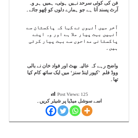
فن کی کوئی سرحد نہیں ہوتی، ہمیں ہر وہ
آرٹ پسند آتا ہے جو ہمارے دلوں کو چُھو جائے۔
آخر میں اُنہوں نے کہا کہ پاکستان سے
اُنہیں بہت پیار ملا ہے اور وہ اپنے
پاکستانی مداحوں سے بہت پیار کرتی
ہیں۔
واضح رہے کہ عالیہ بھٹ اور فواد خان نے بالی
ووڈ فلم ’کپور اینڈ سنز‘ میں ایک ساتھ کام کیا
تھا۔
Post Views:
125
اسے سوشل میڈیا پر شیئر کریں۔