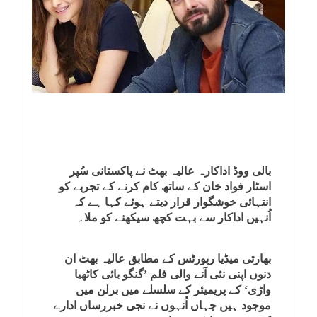
انٹرٹینمنٹ
صحت
قومی
خبریں
کھیل
بالی ووڈ اداکارہ عالیہ بھٹ نے پاکستانی سُپر
اسٹار فواد خان کے ساتھ کام کرنے کے تجربے کو
‎کرائم
انتہائی خوشگوار قرار دیتے ہوئے کہا ہے کہ
اُنہیں اداکار سے بہت کچھ سیکھنے کو ملا۔
ویڈیوز
بھارتی میڈیا رپورٹس کے مطابق عالیہ بھٹ ان
سیاست
دنوں اپنی نئی آنے والی فلم ’گنگو بائی کاٹھیا
واڑی‘ کے پریمیئر کے سلسلے میں برلن میں
موجود ہیں جہاں اُنہوں نے نجی خبررساں ادارے
قومی