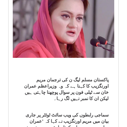
انٹرٹینمنٹ
صحت
قومی
خبریں
کھیل
‎کرائم
پاکستان مسلم لیگ ن کی ترجمان مریم
اورنگزیب کا کہنا ہے کہ وہ وزیراعظم عمران
خان سے ٹیلی فون پر سوال پوچھنا چاہتی ہیں
ویڈیوز
لیکن ان کا نمبر نہیں لگ رہا۔
سیاست
سماجی رابطوں کی ویب سائٹ ٹوئٹر پر جاری
بیان میں مریم اورنگزیب نے کہا کہ ’عمران
قومی