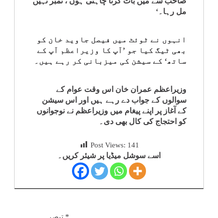
صاحب سے میں بات کرنا چاہتی ہوں ، نمبر نہیں
کلام
مل رہا۔‘
سپلیمنٹس
انہوں نے ٹوئٹ میں فیصل جاوید خان کو
بھی ٹیگ کیا جو ’آپ کا وزیراعظم آپ کے
ساتھ‘ کے سیشن کی میزبانی کر رہے ہیں۔
وزیراعظم عمران خان اس وقت عوام کے
سوالوں کے جواب دے رہے ہیں اور اس سیشن
کے آغاز پر اپنے پیغام میں وزیراعظم نے نوجوانوں
کو احتجاج کی کال بھی دی۔
Post Views:
141
اسے سوشل میڈیا پر شیئر کریں۔
*
تبصرہ