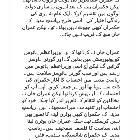
لیکن حکمران بننے کے بعد انہوں نے ساری دولت
لوگوں میں تقسیم کرکے ایک عام شہری کی
زندگی اختیار کی۔ اسی طرح ریاستِِ مدینہ کے
حکمران کبھی جھوٹ نہیں بولتے تھے لیکن عمران
خان سچ کے قریب نہیں جاتے۔
عمران خان نے کہا تھا کہ وہ وزیراعظم ہائوس
کو یونیورسٹی میں بدلیں گے اور گورنر ہاوسز
گرائیں گے لیکن آج اسی وزیراعظم ہائوس میں
رہتے ہیں اور سب گورنر ہائوسز سلامت ہیں۔
ریاستِ مدینہ میں احتساب کا آغاز حکمران کی
ذات سے ہوتا تھا اور ہر جمعہ کو وہ اپنے آپ کو
احتساب کے لیے پیش کرتا تھا لیکن عمران خان نے
مخالفین کو انتقام کے نام پر اندر کیا جبکہ خود کو
احتساب اور تنقید سے مبرا سمجھتے ہیں۔ریاستِ
مدینہ کے حکمران کبھی یوٹرن لینے کا تصور بھی
نہیں کرسکتے تھے جبکہ عمران خان یوٹرن لینا
اپنی سیاست کا فلسفہ سمجھتے ہیں۔ریاستِ
مدینہ کے حکمران شائستگی، تہذیب، فقر،