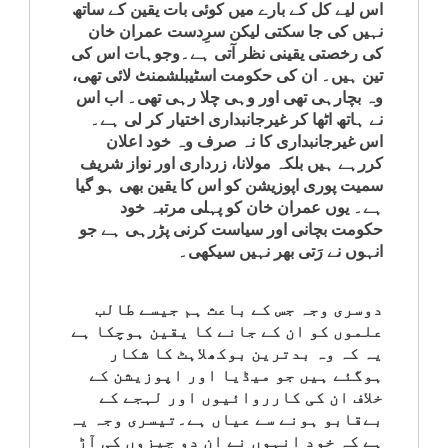
اس لیے کل کے بارے میں کوئی بات یقین کے ساتھ
کلام
نہیں کی جا سکتی لیکن سرِدست عمران خان
کی رخصتی یقینی نظر آتی ہے۔وجوہات اس کی
سپلیمنٹس
تین ہیں۔ ان کی حکومت اسٹیبلشمنٹ لائی تھی،
وہ بچارہی تھی اور وہی چلا رہی تھی۔ اب اس
نے ہاتھ اٹھا کر غیرجانبداری اختیار کر لی ہے۔
اس غیرجانبداری کا نہ صرف وہ خود اعلان
کررہے ہیں بلکہ مولانا، زرداری اور نواز شریف
سمیت پوری اپوزیشن کو اس کا یقین بھی ہو گیا
ہے۔ یوں عمران خان کو پہلی مرتبہ خود
حکومت بچانی اور سیاست کرنی پڑرہی ہے جو
انہوں نے رَتی بھر نہیں سیکھی۔
دوسری وجہ جس کے باعث ہم جیسے طالب
علموں کو ان کے جانے کا یقین ہوچکا ہے
یہ کہ وہ بدترین بوکھلاہٹ کا شکار
ہوگئے ہیں جو میڈیا اور اپوزیشن کے
خلاف ان کی کارروائیوں اور لہجے کے
بےقابو ہونے سے عیاں ہے۔تیسری وجہ یہ
ہے کہ خود انہوں نے ان دو چیزوں کی آڑ