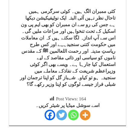
کئی ممبران الگ ہیں۔ کوئی سرگرمی ہمیں
تاحال نظر نہیں آئی البتہ ایک نوٹیفیکیشن دیکھا
ہے جس کی رو سے ان ممبران کو بھی ایم پی ون
اسکیل کے تحت تنخواہیں اور مراعات ملیں گی۔
اس سے آپ اندازہ لگا سکتے ہیں کہ ان معاملات
میں حکومت کتنی سنجیدہہے اور کس طرح
ریاستِ مدینہ اور رحمت اللعالمین ﷺ کے مقدس
ناموں کو سیاسی اور ذاتی مقاصد کے لیے
استعمال کیا جارہا ہے۔ ویسے بھی اگر کوئی
وزیراعظم شریعت کے نفاذکے معاملے میں
سنجیدہ ہو تو کیاوہ شہباز گل کو اپنا ترجمان اور
شبلی فراز جیسے لوگوں کو اپنا وزیر رکھے گا؟
Post Views:
164
اسے سوشل میڈیا پر شیئر کریں۔