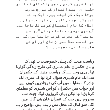
لینا شروع کردی ہے جو پاکستان کے اندر
حکمران اپنے اقتدار کا سورج غروب
ہوتا دیکھ کر لیتے ہیں۔ ایک یہ کہ
امریکہ مجھے ہٹارہا ہے اور دوسرا وہ
اسلام کا نام استعمال کرنے لگ جاتا ہے۔
آج میں دوسرے معاملے یعنی ”ریاستِ
مدینہ“ کا تجزیہ کرنا چاہتا ہوں کہ اس
حوالے سے عملاً عمران خان اور ان کی
حکومت کتنی سنجیدہ ہے ؟
ریاستِ مدینہ کی پہلی خصوصیت یہ تھی کہ
وہاں حکمران عام شہری کی طرح زندگی گزارتا
تھا۔ یہی وجہ ہے کہ ریاستِ مدینہ کے حکمران
سے ایک عام شہری سوال کرتا تھا کہ میری ایک
چادر کے مقابلے میں آپ کی دوچادریں کیوں ہیں
اور جواب میں حکمران کو اس شہری کو مطمئن
کرنا پڑتا تھا لیکن یہاں کروڑوں لوگ چھت سے
محروم ہیں جب کہ عمران خان بنی گالہ میں
کئی سو کنال کے محل میں رہتے ہیں۔واضح رہے
کہ عمربن عبدالعزیز کی دولت و ثروت ذاتی تھی