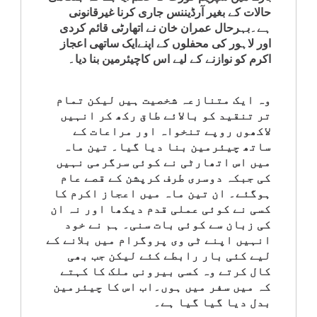
حالات کے بغیر آرڈیننس جاری کرنا غیرقانونی
ہے۔بہرحال عمران خان نے اتھارٹی قائم کردی
اور لاہور کی محفلوں کے اپنےایک ساتھی اعجاز
اکرم کو نوازنے کے لیے اس کاچیئرمین بنا دیا۔
وہ ایک متنازعہ شخصیت ہیں لیکن تمام
تر تنقید کو بالائے طاق رکھ کر انہیں
لاکھوں روپے تنخواہ اور مراعات کے
ساتھ چیئرمین بنا دیا گیا۔ تین ماہ
میں اس اتھارٹی نے کوئی سرگرمی نہیں
کی جبکہ دوسری طرف کرپشن کے قصے عام
ہوگئے۔ ان تین ماہ میں اعجاز اکرم کا
کسی نے کوئی عملی قدم دیکھا اور نہ ان
کی زبان سے کوئی بات سنی۔ ہم نے خود
انہیں اپنے ٹی وی پروگرام میں بلانے کے
لیے کئی بار رابطے کئے لیکن جب بھی
کال کرتے وہ کسی بیرونی ملک کا کہتے
کہ میں سفر میں ہوں۔اب اس کا چیئرمین
بدل دیا گیا گیا ہے۔