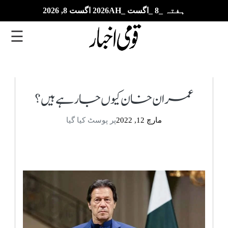
ہفتہ _8 _اگست _2026AH اگست 8, 2026
☰
تازہ
ترین
عمران خان کیوں جا رہے ہیں؟
ای
مارچ 12, 2022
پر پوسٹ کیا گیا
پیپر
بزنس
بین
الاقوامی
خبریں