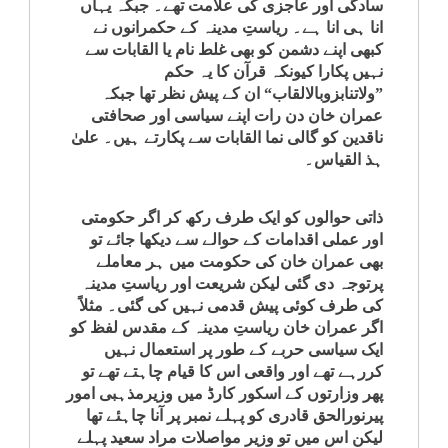
سادگی اور عاجزی کی علامت تھے۔ جبکہ یہاں
انا ہی انا ہے۔ ریاستِ مدینہ کے حکمرانوں نے
کبھی اپنے دشمن کو بھی غلط نام یا القابات سے
نہیں پکارا کیونکہ قرآن کا یہ حکم
”ولاتنابزوبالالقاب“ ان کے پیش نظر تھا جبکہ
عمران خان دن رات اپنے سیاسی اور صحافتی
ناقدین کو گالی نما القابات سے پکارتے ہیں۔ علیٰ
ہذ القیاس۔
ذاتی حوالوں کو ایک طرف رکھ کر اگر حکومتی
اور عملی اقدامات کے حوالے سے دیکھا جائے تو
بھی عمران خان کی حکومت میں ہر معاملے
پرتوجہ دی گئی لیکن شریعت اور ریاستِ مدینہ
کی طرف کوئی پیش قدمی نہیں کی گئی۔ مثلاً
اگر عمران خان ریاستِ مدینہ کے مقدس لفظ کو
ایک سیاسی حربے کے طور پر استعمال نہیں
کررہے تھے اور واقعی اس کا قیام چاہتے تھے تو
پھر وزارتوں کے اسکور کارڈ میں وزیرمذہبی امور
پیرنورالحق قادری کو پہلے نمبر پر آنا چاہئے تھا
لیکن اس میں تو وزیر مواصلات مراد سعید پہلے