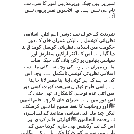
نمبر پر ہیں جبکہ وزیرمذہبی امور کا سرے سے
نام ہی نہیں ہے۔ وہ 20سویں نمبر پربھی نہیں
آئے۔
شریعت کے حوالے سے دوسرا اہم ادارہ اسلامی
نظریاتی کونسل ہے لیکن عمران خان کے دور
حکومت میں اسلامی نظریاتی کونسل کومذاق بنا
دیا گیا ہے۔ اس کے اکثر اراکین سفارش اور
سیاسی بنیادوں پر رُکن بنائے گئے جبکہ سات
ماہرممبران نہ ہونے کی وجہ سے کئی ماہ سے
اسلامی نظریاتی کونسل نامکمل ہے۔ وجہ اس
کی یہ ہے کہ ہر کوئی اپنا اپنا ممبر لانا چاہتا
ہے۔ اسی طرح فیڈرل شریعت کورٹ کسی دور
میں اتنی عدم توجہی کاشکار نہ تھی جتنی کہ
اس دور میں ہے۔ عمران خان اگرچہ خاتم النبیین
ﷺ اور روحانیت کا لفظ صحیح ادا نہیں کرسکتے
لیکن چند ماہ قبل سیاسی مقاصد کے لیے انہوں
نے رحمت اللعالمین ﷺ اتھارٹی قائم کردی اور
اس کے لیے آرڈیننس بھی جاری کردیا جس کے
بارے میں سپریم کورٹ کا حکم آیا ہے کہ ہنگامی