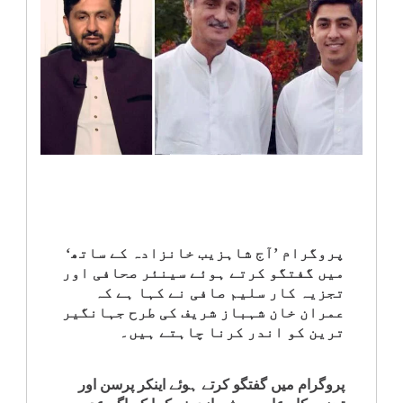
انٹرٹینمنٹ
صحت
قومی
خبریں
کھیل
‎کرائم
پروگرام ’آج شاہزیب خانزادہ کے ساتھ‘
میں گفتگو کرتے ہوئے سینئر صحافی اور
تجزیہ کار سلیم صافی نے کہا ہے کہ
ویڈیوز
عمران خان شہباز شریف کی طرح جہانگیر
ترین کو اندر کرنا چاہتے ہیں۔
سیاست
پروگرام میں گفتگو کرتے ہوئے اینکر پرسن اور
قومی