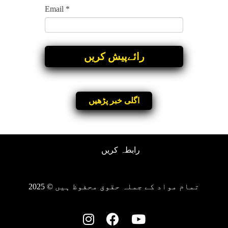
Email
*
اگلی خبر پڑھیں
رابطہ کریں
تمام مواد کے جملہ حقوق محفوظ ہیں © 2025