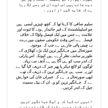
دیے جاتے ہیں اس لیے ان کو بھی لگ رہا
ہے کہ شاید گیم از اوور ۔
سلیم صافی کا کہنا تھا کہ کچھ چیزیں ایسی ہیں
جو اسٹیبلشمنٹ کے غیر جانبدار ہونے کا ثبوت اور
علامت ہے جس میں ایک فیصل واؤڈا کے خلاف
فیصلہ ہے، اس وقت حکومتی صفوں میں بہت
بے چینی پائی جارہی ہے جب کہ موجودہ
صورتحال میں جہانگیر ترین ایک بڑے کھلاڑی کے
طور پر سامنے نظر آرہے ہیں کیونکہ اس پارٹی
کے اندر سب کو ہی آگاہی ہے آدھے سے زیادہ
لوگوں کو لالچ دیکر یا پھر جبر کے ذریعے لایا گیا ہے
اور یہ سب ہی جہانگیر ترین کے ذریعے آئے تھے،
ابھی صورتحال یہ ہے کہ عمران خان کی خواہش
ہے کہ جہانگیر ترین کو وہ ان کے بیٹے سمیت
جیل کے اندر کردیں۔
انہوں نے کہا کہ و لوگ جہانگیر ترین
اپنے طیارے میں بٹھا کر لائے تھے تو وہ