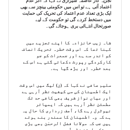
تجزیہ کار عاصمہ شیرازی نے کہا کہ اگر عدم
کلام
اعتماد آتی ہے تو اس میں حکومتی بینچز سے بھی
ایک بڑی تعداد عدم اعتماد کی تحریک کی حمایت
میں دستخط کردے گی تو حکومت کے لیے
سپلیمنٹس
صورتحال انتہائی بری ہوجائے گی۔
شاہ زیب خانزادہ کا اپنے تجزیے میں
کہنا تھا کہ اس وقت خطرہ تحریک انصاف
کو اندر سے ہے اور جمعرات کو جو
کارکردگی رپورٹ دکھائی گئی ہے اس کے
بعد خطرہ اور بڑھ گیا ہے۔
سلیم صافی نے کہا کہ (ن) لیگ میں اس وقت
ایک اطمینان کی سی کیفیت نظر آرہی ہے
اور میاں نواز شریف بھی کافی حد تک
مطمئن نظر آرہے ہیں کہ ایمپائر
نیوٹرل رہے گا، آصف زرداری کا حال یہ
ہے کہ وہ اطمینان کا سمندر بنے ہوئے
ہیں جب کہ مولانا فضل الرحمٰن بھی بڑی
حد تک مطمئن نظر آرہے ہیں۔