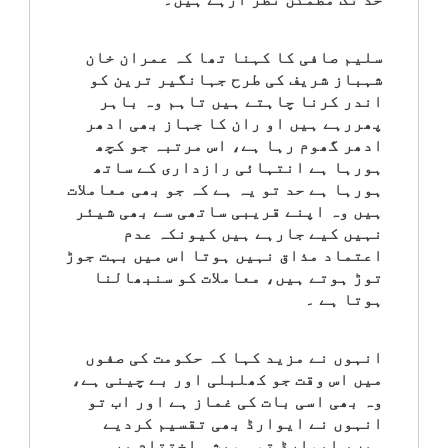
سلیم صافی کا کہنا تھا کہ عمران خان
شہباز شریف کی طرح جہانگیر ترین کو
اندر کرنا چاہتے ہیں تاہم وہ باہر
پھررہے ہیں او ران کا جہاز بھی ادھر
ادھر گھوم رہا ہے، اس مرتبہ جو کچھ
ہورہا ہے انتہائی رازداری کے ساتھ
ہورہا ہے حد تو یہ ہے کہ جو بھی معاملات
ہیں وہ اپنے قریبی ساتھی سے بھی شیئر
نہیں کیے جارہے ہیں کیونکہ عدم
اعتماد مذاق نہیں ہوتا اس میں بہت جوڑ
توڑ ہوتے ہیں، معاملات کو سنبھالنا
ہوتا ہے ۔
انہوں نے مزید کہا کہ حکومت کی صفوں
میں اس وقت جو کھلبلی اور بے چینی ہے،
وہ بھی اسی بات کی غماز ہے اور اب تو
انہوں نے ایوارڈ بھی تقسیم کردیے
ہیں، ایوارڈ تو ہمیشہ اختتام پر ہی