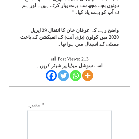
دونوں بچے مجھ سے بہت پیار کرتے ہیں۔ اور ہم
نے آپ کو بہت یاد کیا۔”
واضح رہے کہ عرفان خان کا انتقال 29 اپریل
2020 میں کولون (بڑی آنت) کے انفیکشن کے باعث
ممبئی کے اسپتال میں ہوا تھا۔
Post Views:
213
اسے سوشل میڈیا پر شیئر کریں۔
*
تبصرہ