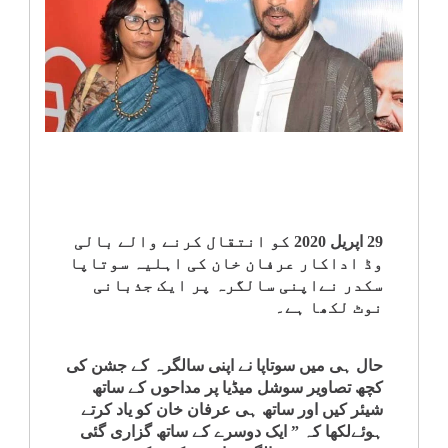
انٹرٹینمنٹ
صحت
قومی
خبریں
کھیل
29 اپریل 2020 کو انتقال کرنے والے بالی
وڈ اداکار عرفان خان کی اہلیہ سوتاپا
‎کرائم
سکدر نےاپنی سالگرہ پر ایک جذبانی
نوٹ لکھا ہے۔
ویڈیوز
حال ہی میں سوتاپا نے اپنی سالگرہ کے جشن کی
سیاست
کچھ تصاویر سوشل میڈیا پر مداحوں کے ساتھ
شیئر کیں اور ساتھ ہی عرفان خان کو یاد کرتے
ہوئےلکھا کہ ” ایک دوسرے کے ساتھ گزاری گئی
قومی