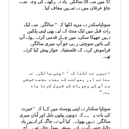
32 میں سے 28 سالگرہ یاد نہ رکھنے کی وجہ سے،
کلام
جاؤ عرفان میں نے تمہیں معاف کیا۔
سپلیمنٹس
سوتاپاسکدر نے مزید لکھا کہ ” سالگرہ سے ایک
رات قبل میں ایک منٹ کے لیے بھی اپنی پلکیں
نہیں جھپکا سکی، میں چہل قدمی کرتے ہوئے آپ
کی باتیں سوچتی رہی جو آپ میری سالگرہ
فراموش کرنے کے فلسفیانہ جواز پیش کیا کرتے
تھے۔
انہوں نے لکھا کہ ‘ اپنی سالگرہ نہ
منانے اور بھولنے کے بعد، مجھے خوشی
سے آپ کی وجوہات کو قبول کرنا یاد
ہے۔”
سوتاپا سکدار نے اپنی پوسٹ میں کہا کہ "حیرت
کی بات یہ ہے کہ دونوں بیٹوں بابل اور آیان میری
سالگرہ نہیں بھولے۔ کیا آپ نے جاگ کر انہیں یاد
دلایا، جسے آپ یہاں ہمیشہ بھول جاتے تھے۔ آج