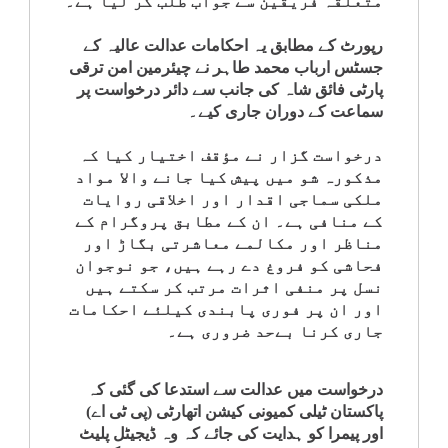
متعلقہ فریقین سے جواب طلب کر لیا ہے۔
کلام
رپورٹ کے مطابق یہ احکامات عدالت عالیہ کے
جسٹس ارباب محمد طاہر نے چیئرمین امن ترقی
سپلیمنٹس
پارٹی فائق شاہ کی جانب سے دائر درخواست پر
سماعت کے دوران جاری کیے۔
درخواست گزار نے مؤقف اختیار کیا کہ
مذکورہ شو میں پیش کیا جانے والا مواد
ملکی سماجی اقدار اور اخلاقی روایات
کے منافی ہے۔ ان کے مطابق پروگرام کے
مناظر اور مکالمے معاشرتی بگاڑ اور
فحاشی کو فروغ دے رہے ہیں، جو نوجوان
نسل پر منفی اثرات مرتب کر سکتے ہیں
اور ان پر فوری پابندی کیلئے احکامات
جاری کرنا بےحد ضروری ہے۔
درخواست میں عدالت سے استدعا کی گئی کہ
پاکستان ٹیلی کمیونی کیشن اتھارٹی (پی ٹی اے)
اور پیمرا کو ہدایت کی جائے کہ وہ ڈیجیٹل پلیٹ