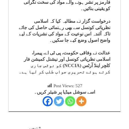
فارمز پر نشر ہونے والے مواد کی سخت نگرانی
کو یقینی بنائیں۔
درخواست گزار نے مطالبہ کیا کہ اسلامی
نظریاتی کونسل سے بھی رہنمائی حاصل کی جائے
تاکہ آئندہ اس نوعیت کے مواد کی نشریات کے لیے
واضح اصول وضع کیے جا سکیں۔
عدالت نے وفاقی حکومت، پی ٹی اے، پیمرا،
اسلامی نظریاتی کونسل اور نیشنل کمیشن فار
کلچر اینڈ آرٹس (NCCIA) کو نوٹس جاری
کرتے ہوئے تحریری جواب طلب کر لیا ہے۔
Post Views:
527
اسے سوشل میڈیا پر شیئر کریں۔
*
تبصرہ