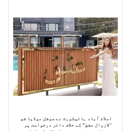
انٹرٹینمنٹ
صحت
قومی
خبریں
کھیل
‎کرائم
ویڈیوز
سیاست
اسلام آباد ہائیکورٹ نے سوشل میڈیا شو
"لازوال عشق” کے خلاف دائر درخواست پر
قومی