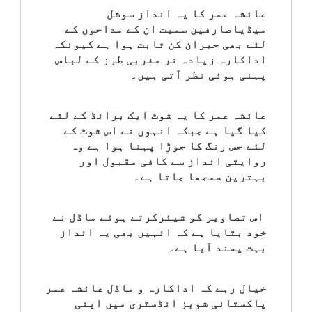
عائشہ عمر کا یہ انداز سوشل
کلام
میڈیاصارفین سمیت ان کے مداحوں کے
لئے بھی حیران کن ثابت ہوا ہے کیونکہ
سپلیمنٹس
اداکارہ زیادہ تر مغربی طرز کے لباس
پہنی ہوئی نظر آتی ہیں۔
عائشہ عمر کا یہ شوٹ ایک برانڈ کے لئے
کیا گیا ہے جبکہ انہوں نے اس شوٹ کے
لئے جس رنگ کا جوڑا پہنا ہوا ہے وہ
روایتی انداز سے کافی مقبول اور
بہترین سمجھا جاتا ہے۔
اس تصاویر کو شیئرکرتے ہوئے ماڈل نے
خود بتایا ہے کہ انہیں بھی یہ انداز
بہت پسند آیا ہے۔
خیال رہے کہ اداکارہ و ماڈل عائشہ عمر
پاکستانی شوبز انڈسٹری میں اپنی