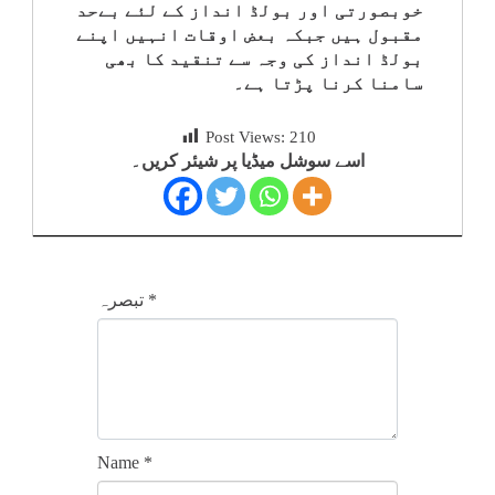
خوبصورتی اور بولڈ انداز کے لئے بےحد
مقبول ہیں جبکہ بعض اوقات انہیں اپنے
بولڈ انداز کی وجہ سے تنقید کا بھی
سامنا کرنا پڑتا ہے۔
Post Views:
210
اسے سوشل میڈیا پر شیئر کریں۔
*
تبصرہ
Name
*