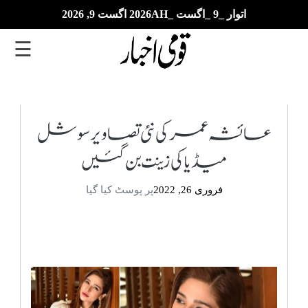
اتوار _9 _اگست _2026AH اگست 9, 2026
☰
تازہ
ترین
عائشہ عمر کی نئی تصاویر سوشل
میڈیا کی زینت بن گئیں
ای
پیپر
فروری 26, 2022
پر پوسٹ کیا گیا
بزنس
بین
الاقوامی
خبریں