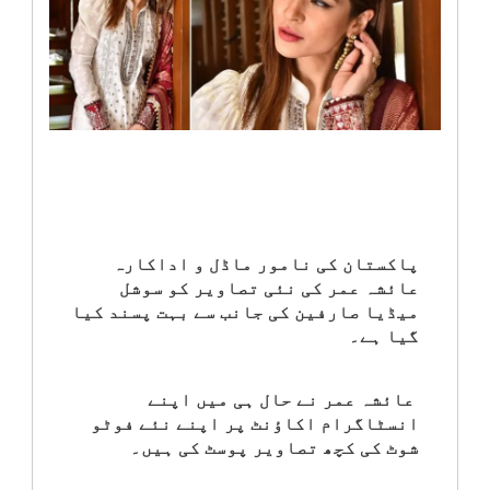
انٹرٹینمنٹ
صحت
قومی
خبریں
کھیل
پاکستان کی نامور ماڈل و اداکارہ
عائشہ عمر کی نئی تصاویر کو سوشل
‎کرائم
میڈیا صارفین کی جانب سے بہت پسند کیا
گیا ہے۔
ویڈیوز
عائشہ عمر نے حال ہی میں اپنے
سیاست
انسٹاگرام اکاؤنٹ پر اپنے نئے فوٹو
شوٹ کی کچھ تصاویر پوسٹ کی ہیں۔
قومی