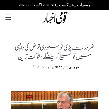
جمعرات _6 _اگست _2026AH اگست 6, 2026
☰
تازہ
ترین
ضرورت پڑی تو سعودی قرض کی واپسی
میں توسیع کرینگے: شوکت ترین
ای
پیپر
فروری 11, 2022
پر پوسٹ کیا گیا
بزنس
بین
الاقوامی
خبریں