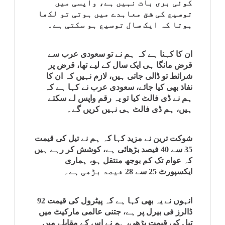
کوئی بری بات نہیں ہے، واپسی میں
کلام
توسیع کی شق معاہدے میں ہوتی تو لکھا
ہوتا کہ ایک سال توسیع ہو سکتی ہے۔
سپلیمنٹس
ان کا کہنا ہے کہ ہم نے تو سعودی عرب سے
قرض مانگا ہی ایک سال کے لیے تھا، قرض پر
شرائط تو ڈالی جاتی ہیں، لازم نہیں کہ ان کا
نفاذ بھی کیا جائے، سعودی عرب نے کہا ہے کہ
ہم نے ڈی فالٹ کیا تو یہ رقم واپس لے سکتے
ہیں، ہم ڈی فالٹ ہی نہیں کریں گے۔
شوکت ترین نے مزید کہا کہ ہم نے تیل کی قیمت
35 سے 40 فیصد بڑھائی ہے، کوشش کر رہے ہیں
کہ عوام تک کم بوجھ منتقل ہو، ہماری
ایکسپورٹ 25 سے 28 فیصد بڑھی ہے۔
انہوں نے یہ بھی کہا ہے کہ پیٹرول کی قیمت 92
ڈالرز فی بیرل پر ہے، جتنی عالمی مارکیٹ میں
تیل کی قیمت بڑھی، ہم نے اس کے مقابلے میں