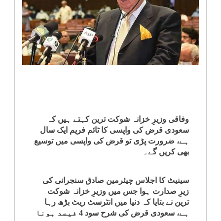
انٹرٹینمنٹ
صحت
قومی
خبریں
کھیل
وفاقی وزیرِ خزانہ شوکت ترین کہتے ہیں کہ
سعودی قرض کی واپسی کا ٹائم فریم ایک سال
‎کرائم
ہے، ضرورت پڑی تو قرض کی واپسی میں توسیع
بھی کریں گے۔
ویڈیوز
سینیٹ کا اجلاس چیئرمین صادق سنجرانی کی
سیاست
زیرِ صدارت ہوا جس میں وزیرِ خزانہ شوکت
ترین نے بتایا کہ دنیا میں انٹرسٹ ریٹ بڑھ رہا
ہے، سعودی قرض کی شرح سود 4 فیصد ہونا
قومی