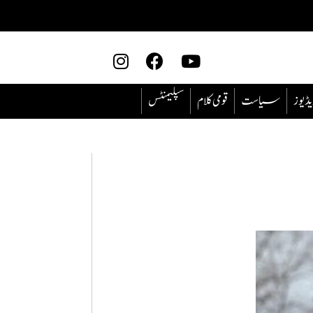
یڈیوز
سیاست
قومی کلام
سپلیمنٹس