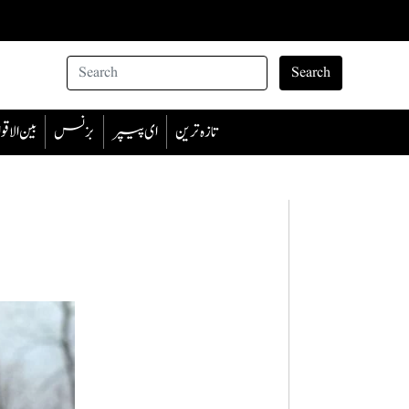
Search
تازہ ترین
ای پیپر
بزنس
بین الا