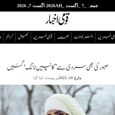
جمعہ _7 _اگست _2026AH اگست 7, 2026
قوامی خبریں
انٹرٹینمنٹ
صحت
قومی خبریں
کھیل
‎کرائم
و
صبور کی بھی سردی سے ’کانپیں ٹانگ‘ گئیں
مارچ 10, 2022
پر پوسٹ کیا گیا