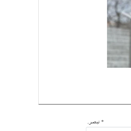
*
تبصرہ