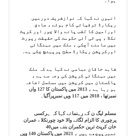
ہوا۔
کلام
انہوں نے کہا کہ نوازشریف دورمیں
سپلیمنٹس
ریکارڈ ترقیاتی کام ہوئے ، صادق
اورامین کا لقب پانے والا چور اور کرپٹ
نکلا ، پی ٹی آئی حکومت کی حقیقت رپورٹ
میں سامنے آچکی ، ملک میں مہنگائی
اورکرپشن ریکارڈ سطح پرپہنچ چکی ہے۔
شاہد خاقان عباسی نے کہا ہے کہ ملک
میں مہنگائی کرپشن کی وجہ سے ہے ،
پاکستان میں کرپشن میں مسلسل اضافہ
ہو رہا ہے ، 2013 میں پاکستان کا 127 واں
نمبرتھا ، 2018 میں 117 ویں نمبرپرآگیا۔
مسلم لیگ ن کے رہنما نے کہا کہ ہرکسی
پرچوری کا الزام لگانے والا خود چورنکلا ، عمران
خان کرپٹ ترین حکمران بننے میں40
نمبرپیچھے ہیں ، 2021 میں پاکستان 140 ویں