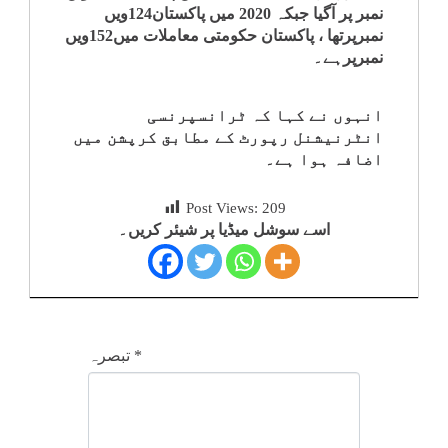
نمبر پر آگیا جبکہ 2020 میں پاکستان124ویں
نمبرپرتھا ، پاکستان حکومتی معاملات میں152ویں
نمبرپرہے۔
انہوں نے کہا کہ ٹرانسپرنسی
انٹرنیشنل رپورٹ کے مطابق کرپشن میں
اضافہ ہوا ہے۔
Post Views:
209
اسے سوشل میڈیا پر شیئر کریں۔
*
تبصرہ