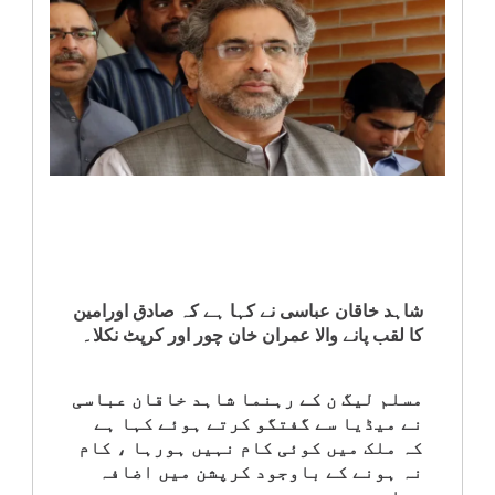
انٹرٹینمنٹ
صحت
قومی
خبریں
کھیل
‎کرائم
شاہد خاقان عباسی نے کہا ہے کہ صادق اورامین
کا لقب پانے والا عمران خان چور اور کرپٹ نکلا۔
ویڈیوز
مسلم لیگ ن کے رہنما شاہد خاقان عباسی
نے میڈیا سے گفتگو کرتے ہوئے کہا ہے
سیاست
کہ ملک میں کوئی کام نہیں ہورہا ، کام
نہ ہونے کے باوجود کرپشن میں اضافہ
قومی