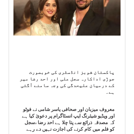
انٹرٹینمنٹ
صحت
قومی
خبریں
کھیل
پاکستان شوبز انڈسٹری کی خوبصورت
جوڑی اداکارہ سجل علی اور احد رضا میر
‎کرائم
کے درمیان علیحدگی کی وجہ سامنے آگئی
ہے۔
ویڈیوز
معروف میزبان اور صحافی یاسر شامی نے فوٹو
سیاست
اور ویڈیو شیئرنگ ایپ انسٹاگرام پر دعویٰ کیا ہے
کہ مصدقہ ذرائع سے پتا چلا ہے احد رضا ،سجل
کو فلم میں کام کرنے کی اجازت نہیں دے رہے
قومی