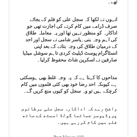
تھے۔
کلام
انہوں نے لکھا کہ سجل علی کو فلم کے بجائے
سپلیمنٹس
صرف ڈرامے میں کام کرنے کی اجازت تھی جو
اداکارہ کو منظور نہیں تھا اور یہ معاملہ طلاق
کی اہم وجہ بنی۔یاسر شامی نے سجل اور احد
کے درمیان طلاق کی وجہ بتانے کے بعد اپنی
انسٹاگرام پوسٹ ڈیلیٹ کردی تاہم سوشل میڈیا
صارفین نے اسکرین شاٹ محفوظ کرلیا۔
مداحوں کا کہنا ہے کہ یہ وجہ غلط بھی ہوسکتی
ہے کیوںکہ احد رضا خود بھی کئی فلموں میں کام
کرچکے ہیں تو وہ سجل کو کیوں منع کریں گے۔
واضح رہے کہ اداکارہ سجل علی برطانوی
پروڈیوسر جمائما گولڈ اسمتھ کے ساتھ
فلم میں کام کررہی ہیں۔
Post Views:
110