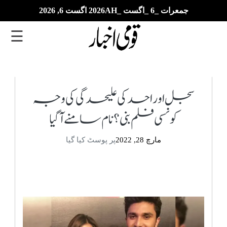
جمعرات _6 _اگست _2026AH اگست 6, 2026
☰
تازہ
ترین
سجل اور احد کی علیحدگی کی وجہ
کونسی فلم بنی؟ نام سامنے آگیا
ای
پیپر
مارچ 28, 2022
پر پوسٹ کیا گیا
بزنس
بین
الاقوامی
خبریں