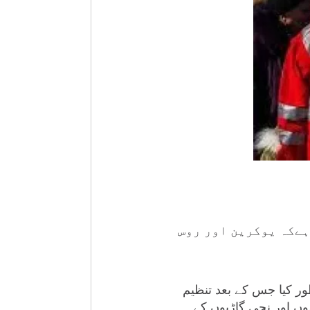
ہےکہ یوکرین اور روس
ور کیا جس کے بعد تنظیم
ی انخلا کے لیے کوششیں تیز کردی ہیں جس کے تحت ماریوپول سے 54 بسوں اور نجی گاڑیوں کے