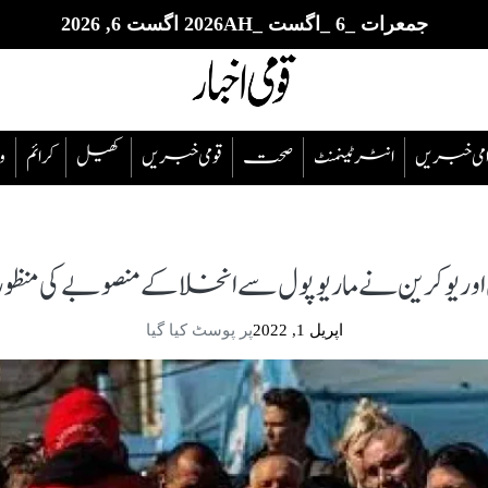
جمعرات _6 _اگست _2026AH اگست 6, 2026
قوامی خبریں
انٹرٹینمنٹ
صحت
قومی خبریں
کھیل
‎کرائم
و
یوکرین نے ماریوپول سے انخلا کے منصوبے کی منظو
اپریل 1, 2022
پر پوسٹ کیا گیا