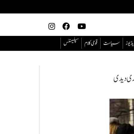
یڈیوز
سیاست
قومی کلام
سپلیمنٹس
ری دیدی