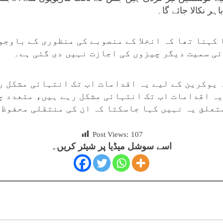
ہر نکالا جائے گا۔
 کہنا تھا کہ انخلا کے منصوبے کی منظوری کے باوجو
ئی سمیت دیگر چیزوں کی اجازت نہیں دی گئی ہے۔
 یوکرین کے لیے یہ اقدامات اب تک انتہائی مشکل ر
یہ اقدامات اب تک انتہائی مشکل رہے ہیں، متعدد چ
تعلق یہ نہیں کہا جاسکتا کہ ان کی منتقلی محفوظ 
Post Views:
107
اسے سوشل میڈیا پر شیئر کریں۔