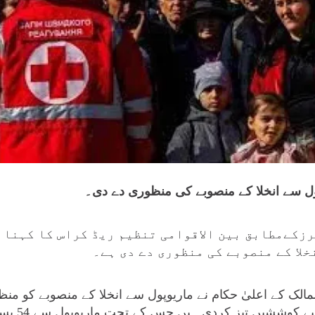
ول سے انخلا کے منصوبے کی منظوری دے دی۔
زکےمطابق بین الاقوامی تنظیم ریڈ کراس کا کہنا 
خلا کے منصوبے کی منظوری دے دی ہے۔
لک کے اعلیٰ حکام نے ماریوپول سے انخلا کے منصوبے کو منظ
نے شہرسے فور