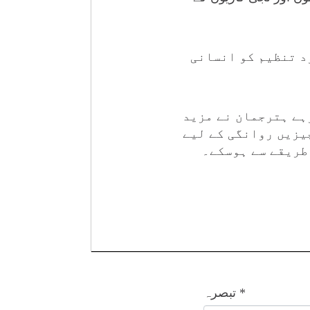
د تنظیم کو انسانی
ہے ہترجمان نے مزید
یزیں روانگی کے لیے
طریقے سے ہوسکے۔
*
تبصرہ