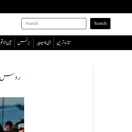
Search
تازہ ترین
ای پیپر
بزنس
بین الا
روس اور 