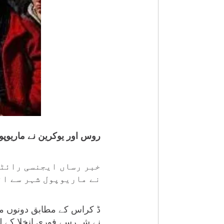
روس اور یوکرین نے ماریوپ
خبر رساں ایجنسی رائٹر
نے ماریوپول شہر سے ان
ڈ کراس کے مطابق دونوں مما