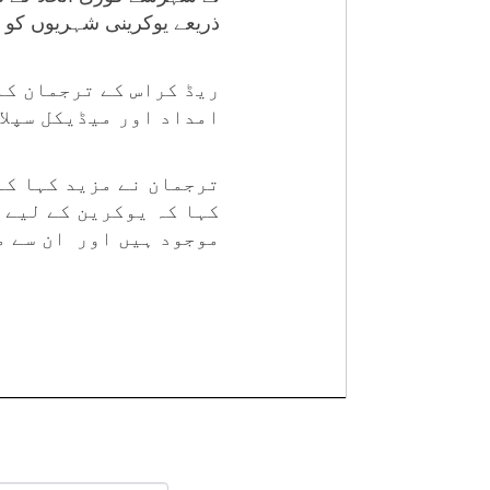
ذریعے یوکرینی شہریوں کو با
ریڈ کراس کے ترجمان کا
امداد اور میڈیکل سپلا
ترجمان نے مزید کہا کہ
کہا کہ یوکرین کے لیے 
موجود ہیں اور ان سے م